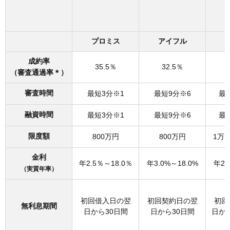
プロミス
アイフル
成約率
35.5％
32.5％
（審査通過率＊）
審査時間
最短3分※1
最短9分※6
最
融資時間
最短3分※1
最短9分※6
最
限度額
800万円
800万円
1万
金利
年2.5％～18.0％
年3.0%～18.0%
年2.
（実質年率）
初回借入日の翌
初回契約日の翌
初回
無利息期間
日から30日間
日から30日間
日から