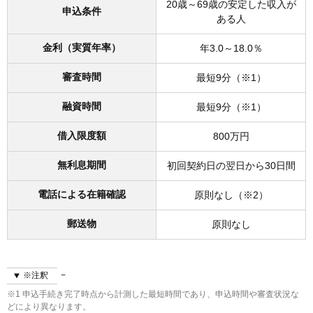
20歳～69歳の安定した収入が
申込条件
ある人
金利（実質年率）
年3.0～18.0％
審査時間
最短9分（※1）
融資時間
最短9分（※1）
借入限度額
800万円
無利息期間
初回契約日の翌日から30日間
電話による在籍確認
原則なし（※2）
郵送物
原則なし
※注釈
※1 申込手続き完了時点から計測した最短時間であり、申込時間や審査状況な
どにより異なります。