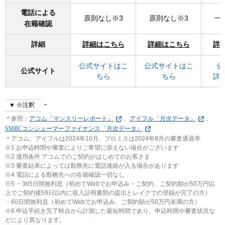
電話による
原則なし※3
原則なし※3
一
在籍確認
詳細
詳細はこちら
詳細はこちら
詳
公式サイトはこ
公式サイトはこ
公
公式サイト
ちら
ちら
詳
※注釈
＊参照：
アコム「マンスリーレポート」
、
アイフル「月次データ」
、
SMBCコンシューマーファイナンス「月次データ」
＊アコム、アイフルは2024年10月、プロミスは2024年8月の審査通過率
※1 お申込時間や審査によりご希望に添えない場合がございます
※2 適用条件 アコムでのご契約がはじめてのお客さま
※3 審査結果によっては勤務先に電話連絡が入る場合があります
※4 電話による勤務先への在籍確認一切なし
※5 ・365日間無利息（初めてWebでお申込み・ご契約、ご契約額が50万円以
上でご契約後59日以内に収入証明書類の提出とレイクでの登録が完了の方）
・60日間無利息（初めてWebでお申込み、ご契約額が50万円未満の方）
※6 申込手続き完了時点から計測した最短時間であり、申込時間や審査状況な
どにより異なります。