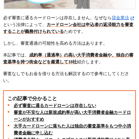
必ず審査に通るカードローンは存在しません。なぜなら
貸金業法
という法律によって、
カードローン会社は申込者の返済能力を審査
することが義務付けられている
ためです。
しかし、審査通過の可能性を高める方法はあります。
本記事では、
成約率（通過率）の高い大手消費者金融や、独自の審
査基準を持つ街金などを厳選して10社
紹介します。
審査なしでもお金を借りる方法も解説するので参考にしてくださ
い。
この記事で分かること
必ず審査に通るカードローンは存在しない
審査が不安な人は新規成約率が高い大手消費者金融カードロ
ーンがおすすめ
大手カードローンに落ちた人は独自の審査基準をもつ中小消
費者金融に申し込む