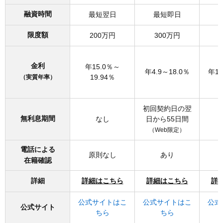
融資時間
最短翌日
最短即日
限度額
200万円
300万円
金利
年15.0％～
年4.9～18.0％
年15
19.94％
（実質年率）
初回契約日の翌
無利息期間
なし
日から55日間
（Web限定）
電話による
原則なし
あり
在籍確認
詳細
詳細はこちら
詳細はこちら
詳
公式サイトはこ
公式サイトはこ
公式
公式サイト
ちら
ちら