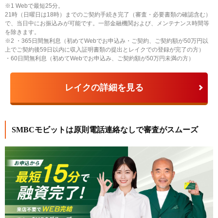
※1 Webで最短25分。
21時（日曜日は18時）までのご契約手続き完了（審査・必要書類の確認含む）
で、当日中にお振込みが可能です。一部金融機関および、メンテナンス時間等
を除きます。
※2 ・365日間無利息（初めてWebでお申込み・ご契約、ご契約額が50万円以
上でご契約後59日以内に収入証明書類の提出とレイクでの登録が完了の方）
・60日間無利息（初めてWebでお申込み、ご契約額が50万円未満の方）
レイクの詳細を見る
SMBCモビットは原則電話連絡なしで審査がスムーズ