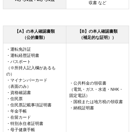
収書 など
【A】の本人確認書類
【B】の本人確認書類
（公的書類）
（補足的な証明））
・運転免許証
・運転経歴証明書
・パスポート
（※所持人記入欄があるも
の）
・マイナンバーカード
・公共料金の領収書
（表面のみ）
（電気・ガス・水道・NHK・
・資格確認書
固定電話）
・住民票
・国税または地方税の領収書
・住民票記載事項証明書
・納税証明書
・年金手帳
・在留カード
・特別永住者証明書
・母子健康手帳