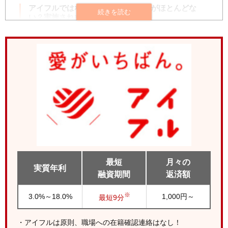
アイフルではなぜ職場への電話連絡がほとんどな
い？実施されない3つの理由
書類の提出で在籍確認できる
申込者の同意なしに会社へ電話はしない
Web完結型の申込みで電話確認の必要がない
アイフルで在籍確認なしで借りるためのポイント
アプリやWebから申込みを完結させる
申込み情報を正確に記載する
アイフルは在籍確認なし？口コミを調査
アイフルで本当に在籍確認の電話はない？
書類の在籍確認はどうやって行われる？
最短
月々の
実質年利
在籍確認前に本人に電話はあるの？
融資期間
返済額
アイフルの申込から審査、借入までの流れ
※
3.0%～18.0%
1,000円～
最短9分
スマホやパソコンから申込む
最短9分で審査完了！在籍確認なし
・アイフルは原則、職場への在籍確認連絡はなし！