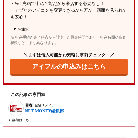
振込もしくはATMで即日借入！土日祝も対応可能
・Web完結で申込可能だから来店する必要なし！
・アプリのアイコンを変更できるから万が一画面を見られて
アプリや口座振替で返済する
も安心！
アイフル以外の原則電話連絡なしの消費者金融カー
ドローン
※注釈
【プロミス】原則電話連絡なし！最短3分で借入完
※ 申込手続き完了時点から計測した最短時間であり、申込時間や審査
了
状況などにより異なります。
【アコム】原則電話連絡なし！最短20分で融資OK
＼まずは借入可能かお気軽に事前チェック！／
【レイク】原則在籍確認なし＆無利息期間が魅力
アイフルの申込みはこちら
アイフルの在籍確認に関する注意点
多額の借入れがある人は電話がくる可能性あり
在籍確認が完了しないと審査が遅れる
この記事の専門家
振込融資を受けると家族にバレる可能性も
著者
金融メディア
NET MONEY編集部
アイフルの在籍確認に関するよくある質問（Q&A）
アイフルは嘘の勤め先を提出したらバレますか？
詳細はこちら
アイフルの在籍確認は非通知ですか？