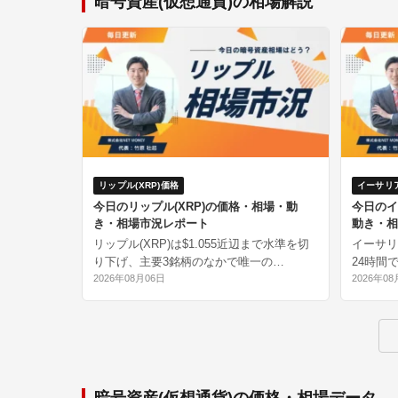
暗号資産(仮想通貨)の相場解説
リップル(XRP)価格
イーサリア
今日のリップル(XRP)の価格・相場・動
今日のイ
き・相場市況レポート
動き・相
リップル(XRP)は$1.055近辺まで水準を切
イーサリア
り下げ、主要3銘柄のなかで唯一の…
24時間
2026年08月06日
2026年08
暗号資産(仮想通貨)の価格・相場データ