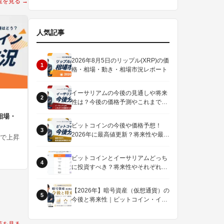
覧を見る →
人気記事
2026年8月5日のリップル(XRP)の価
1
格・相場・動き・相場市況レポート
イーサリアムの今後の見通しや将来
2
性は？今後の価格予測やこれまでの
値動きを解説
相場・
ビットコインの今後や価格予想！
3
2026年に最高値更新？将来性や最新
まで上昇
情報を徹底解説
ビットコインとイーサリアムどっち
4
に投資すべき？将来性やそれぞれの
違いを徹底解説！
【2026年】暗号資産（仮想通貨）の
5
今後と将来性｜ビットコイン・イー
サリアム・リップルを解説
覧を見る →