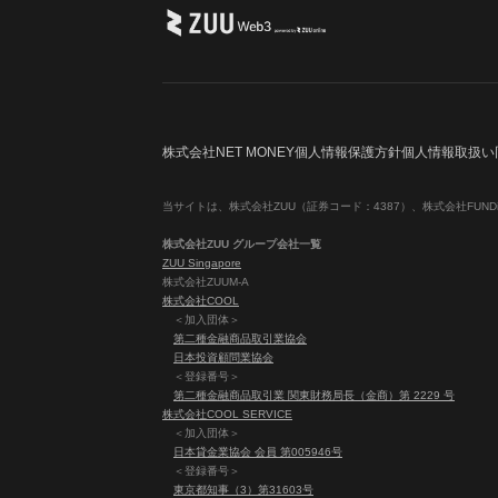
株式会社NET MONEY
個人情報保護方針
個人情報取扱い
当サイトは、株式会社ZUU（証券コード：4387）、株式会社FUNDi
株式会社ZUU グループ会社一覧
ZUU Singapore
株式会社ZUUM-A
株式会社COOL
＜加入団体＞
第二種金融商品取引業協会
日本投資顧問業協会
＜登録番号＞
第二種金融商品取引業 関東財務局長（金商）第 2229 号
株式会社COOL SERVICE
＜加入団体＞
日本貸金業協会 会員 第005946号
＜登録番号＞
東京都知事（3）第31603号