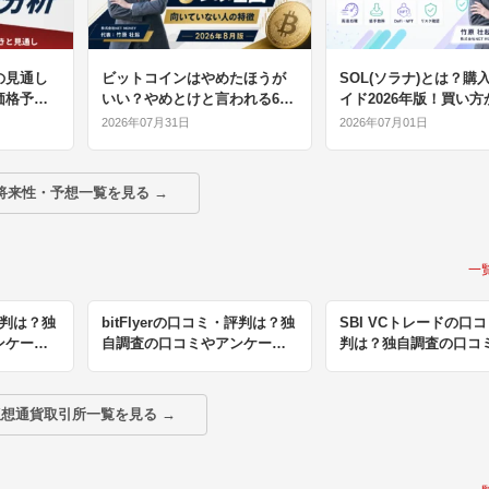
の見通し
ビットコインはやめたほうが
SOL(ソラナ)とは？購
価格予測
いい？やめとけと言われる6つ
イド2026年版！買い方
を解説
の理由と向いていない人の特
用方法まで徹底解説
2026年07月31日
2026年07月01日
徴【2026年8月】
将来性・予想一覧を見る →
一
評判は？独
bitFlyerの口コミ・評判は？独
SBI VCトレードの口
ンケート
自調査の口コミやアンケート
判は？独自調査の口コ
の結果を公開
ンケートの結果を公開
想通貨取引所一覧を見る →