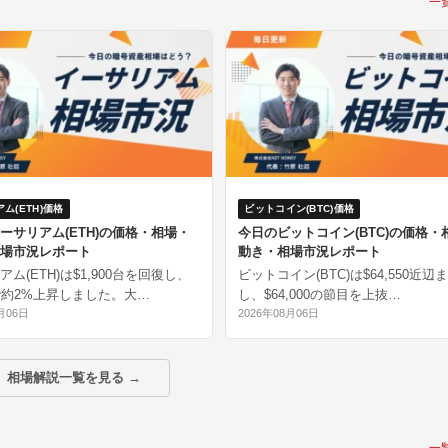
一
ム(ETH)価格
ビットコイン(BTC)価格
ーサリアム(ETH)の価格・相場・
今日のビットコイン(BTC)の価格・
場市況レポート
動き・相場市況レポート
ム(ETH)は$1,900台を回復し、
ビットコイン(BTC)は$64,550近辺
で約2%上昇しました。大…
し、$64,000の節目を上抜…
月06日
2026年08月06日
相場解説一覧を見る →
一