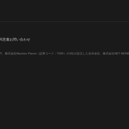
同意書
お問い合わせ
T、株式会社Macbee Planet（証券コード：7095）の3社が設立した合弁会社、株式会社NET MO