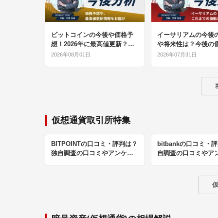
ビットコインの今後や価格予
イーサリアムの今後
想！2026年に最高値更新？将
や将来性は？今後の
来性や最新情報を徹底解説
やこれまでの値動き
2026年08月01日
2026年07月31日
仮想通貨取引所特集
BITPOINTの口コミ・評判は？
bitbankの口コミ・
独自調査の口コミやアンケー
自調査の口コミやア
トの結果を公開
の結果を公開
仮