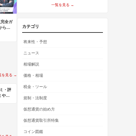
一覧を見る →
入完全ガ
カテゴリ
から活
将来性・予想
ニュース
相場解説
覧を見る →
価格・相場
税金・ツール
コミ・評
ミやア
規制・法制度
仮想通貨の始め方
仮想通貨取引所特集
コイン図鑑