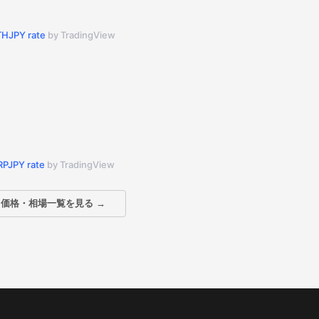
THJPY rate
by TradingView
RPJPY rate
by TradingView
価格・相場一覧を見る →