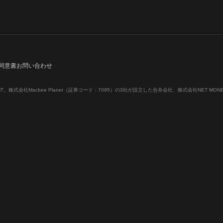
同意書
お問い合わせ
T、株式会社Macbee Planet（証券コード：7095）の3社が設立した合弁会社、株式会社NET MO