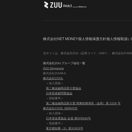
株式会社NET MONEY
個人情報保護方針
個人情報取扱い
当サイトは、株式会社ZUU（証券コード：4387）、株式会社FUNDi
株式会社ZUU グループ会社一覧
ZUU Singapore
株式会社ZUUM-A
株式会社COOL
＜加入団体＞
第二種金融商品取引業協会
日本投資顧問業協会
＜登録番号＞
第二種金融商品取引業 関東財務局長（金商）第 2229 号
株式会社COOL SERVICE
＜加入団体＞
日本貸金業協会 会員 第005946号
＜登録番号＞
東京都知事（3）第31603号