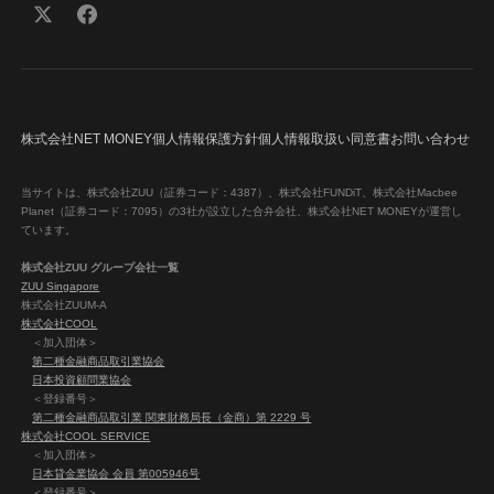
株式会社NET MONEY
個人情報保護方針
個人情報取扱い同意書
お問い合わせ
当サイトは、株式会社ZUU（証券コード：4387）、株式会社FUNDiT、株式会社Macbee
Planet（証券コード：7095）の3社が設立した合弁会社、株式会社NET MONEYが運営し
ています。
株式会社ZUU グループ会社一覧
ZUU Singapore
株式会社ZUUM-A
株式会社COOL
＜加入団体＞
第二種金融商品取引業協会
日本投資顧問業協会
＜登録番号＞
第二種金融商品取引業 関東財務局長（金商）第 2229 号
株式会社COOL SERVICE
＜加入団体＞
日本貸金業協会 会員 第005946号
＜登録番号＞