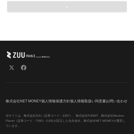
り
»
株式会社NET MONEY
個人情報保護方針
個人情報取扱い同意書
お問い合わせ
当サイトは、株式会社ZUU（証券コード：4387）、株式会社FUNDiT、株式会社Macbee
Planet（証券コード：7095）の3社が設立した合弁会社、株式会社NET MONEYが運営し
ています。