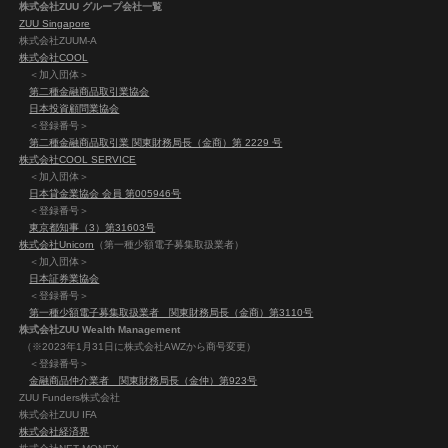
株式会社ZUU グループ会社一覧
ZUU Singapore
株式会社ZUUM-A
株式会社COOL
＜加入団体＞
第二種金融商品取引業協会
日本投資顧問業協会
＜登録番号＞
第二種金融商品取引業 関東財務局長（金商）第 2229 号
株式会社COOL SERVICE
＜加入団体＞
日本貸金業協会 会員 第005946号
＜登録番号＞
東京都知事（3）第31603号
株式会社Unicorn
（第一種少額電子募集取扱業者）
＜加入団体＞
日本証券業協会
＜登録番号＞
第一種少額電子募集取扱業者 関東財務局長（金商）第3110号
株式会社ZUU Wealth Management
（※2023年1月31日に株式会社AWZから商号変更）
＜登録番号＞
金融商品仲介業者 関東財務局長（金仲）第923号
ZUU Funders株式会社
株式会社ZUU IFA
株式会社経済界