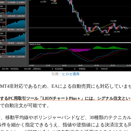
引用：
ヒロセ通商
XはMT4非対応であるため、EAによる自動売買にも対応していま
するPC用取引ツール「LIONチャートPlus＋」には、シグナル注文と
で自動注文が可能です。
＋では、移動平均線やボリンジャーバンドなど、30種類のテクニ
定条件を細かく指定できるうえ、指値や逆指値による決済注文も