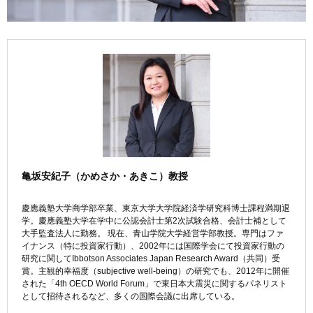
亀坂安紀子（かめさか・あきこ）教授
慶應義塾大学商学部卒業、東京大学大学院経済学研究科博士課程満期退
学。慶應義塾大学在学中に公認会計士第2次試験合格、会計士補として
大手監査法人に勤務。 現在、青山学院大学経営学部教授。専門はファ
イナンス（特に投資家行動）、2002年には国際学会にて投資家行動の
研究に関してIbbotson Associates Japan Research Award（共同）受
賞。主観的幸福度（subjective well-being）の研究でも、2012年に開催
された「4th OECD World Forum」で東日本大震災に関するパネリスト
として招待されるなど、多くの国際会議に出席している。