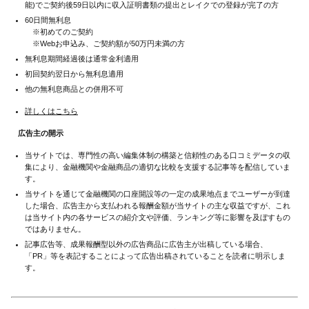
能)でご契約後59日以内に収入証明書類の提出とレイクでの登録が完了の方
60日間無利息
※初めてのご契約
※Webお申込み、ご契約額が50万円未満の方
無利息期間経過後は通常金利適用
初回契約翌日から無利息適用
他の無利息商品との併用不可
詳しくはこちら
広告主の開示
当サイトでは、専門性の高い編集体制の構築と信頼性のある口コミデータの収
集により、金融機関や金融商品の適切な比較を支援する記事等を配信していま
す。
当サイトを通じて金融機関の口座開設等の一定の成果地点までユーザーが到達
した場合、広告主から支払われる報酬金額が当サイトの主な収益ですが、これ
は当サイト内の各サービスの紹介文や評価、ランキング等に影響を及ぼすもの
ではありません。
記事広告等、成果報酬型以外の広告商品に広告主が出稿している場合、
「PR」等を表記することによって広告出稿されていることを読者に明示しま
す。