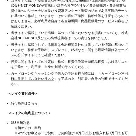
当サイトで紹介する証券会社やFX会社など金融機関・金融商品の評価は、株
式会社NET MONEYが実施した証券会社/FX会社など各金融機関・各金融商品
提供元へのリサーチ結果及び投資家アンケート調査の結果である客観的データ
に基づいて作成していますが、その内容の正確性、信頼性等を保証するもので
はありません。必ず利用者自身で各金融機関・商品提供元のサービス内容をご
確認ください。
当サイトで掲載している情報に基づいて被ったいかなる損害についても、株式
会社NET MONEY及びその情報提供者は一切の責任を負いません。
当サイトに掲載されている情報は金融機関各社の提供している情報に基づいて
いますが、株価や手数料、スプレッド、銘柄などに関する最新情報は各サービ
スの公式サイトにてご確認ください。
投資に関するすべての決定は、株式、投資信託等金融商品投資におけるリスク
を了承の上、利用者ご自身の判断で行ってください。
カードローンやキャッシングで借入の申込を行う際には、「
カードローン利用
時に注意しておきたいリスク
」を了承の上、利用者ご自身の判断で行ってくだ
さい。
＜レイク貸付条件＞
貸付条件はこちら
＜レイクの無利息について＞
365日無利息
※初めてのご契約
※Webでお申込み・ご契約、ご契約額が50万円以上(お借入れ額1万円でも可