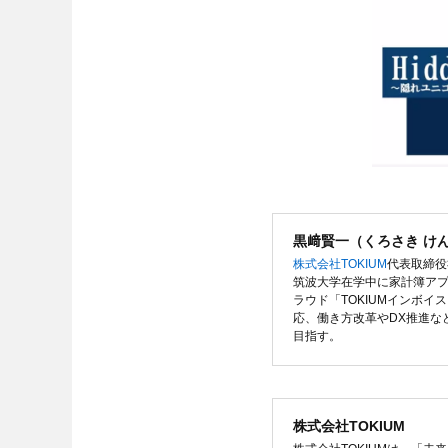
黒﨑賢一（くろさき け
株式会社TOKIUM
代表取締役
筑波大学在学中に家計簿アプリ
ラウド「TOKIUMインボイ
応、働き方改革やDX推進な
目指す。
株式会社TOKIUM