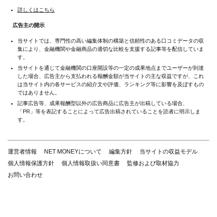
詳しくはこちら
広告主の開示
当サイトでは、専門性の高い編集体制の構築と信頼性のある口コミデータの収
集により、金融機関や金融商品の適切な比較を支援する記事等を配信していま
す。
当サイトを通じて金融機関の口座開設等の一定の成果地点までユーザーが到達
した場合、広告主から支払われる報酬金額が当サイトの主な収益ですが、これ
は当サイト内の各サービスの紹介文や評価、ランキング等に影響を及ぼすもの
ではありません。
記事広告等、成果報酬型以外の広告商品に広告主が出稿している場合、
「PR」等を表記することによって広告出稿されていることを読者に明示しま
す。
運営者情報
NET MONEYについて
編集方針
当サイトの収益モデル
個人情報保護方針
個人情報取扱い同意書
監修および取材協力
お問い合わせ