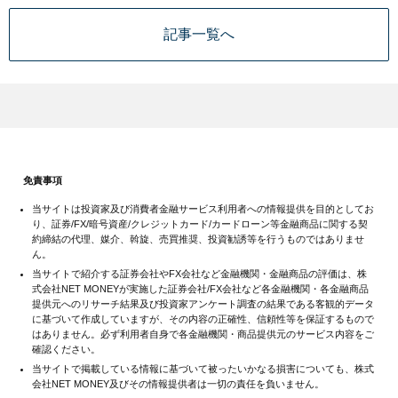
記事一覧へ
免責事項
当サイトは投資家及び消費者金融サービス利用者への情報提供を目的としてお
り、証券/FX/暗号資産/クレジットカード/カードローン等金融商品に関する契
約締結の代理、媒介、斡旋、売買推奨、投資勧誘等を行うものではありませ
ん。
当サイトで紹介する証券会社やFX会社など金融機関・金融商品の評価は、株
式会社NET MONEYが実施した証券会社/FX会社など各金融機関・各金融商品
提供元へのリサーチ結果及び投資家アンケート調査の結果である客観的データ
に基づいて作成していますが、その内容の正確性、信頼性等を保証するもので
はありません。必ず利用者自身で各金融機関・商品提供元のサービス内容をご
確認ください。
当サイトで掲載している情報に基づいて被ったいかなる損害についても、株式
会社NET MONEY及びその情報提供者は一切の責任を負いません。