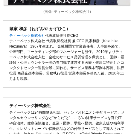
(画像=ティーペック株式会社)
鼠家 和彦（ねずみや かずひこ）
ティーペック株式会社
代表取締役社長CEO
ティーペック株式会社 代表取締役社長 兼 CEO 鼠家和彦（Kazuhiko
Nezumiya） 1967年生まれ。 金融機関で営業責任者、人事部を経て、
企画部門、マーケティング部のマネージャーを歴任。 2010年よりティ
ーペック株式会社入社、全社のサービス品質管理を職責とし、医師・看
護師・心理カウンセラー等の専門職で運営する医療・健康に特化したコ
ンタクトセンター運営全般に関わる。サービス業務本部副本部長、執行
役員 商品企画本部長、常務執行役員 営業本部長を務めた後、2020年11
月より現職。
ティーペック株式会社
ティーペックは24時間健康相談、セカンドオピニオン手配サービス、メ
ンタルカウンセリングなど“からだ”と“こころ”の健康サービスを官公庁
や自治体、健康保険組合、企業・団体、学校へ提供。健康支援や福利厚
生、クレジットカードや保険商品などの付帯サービスとして導入されて
います。社名の「ティーペック（T-PEC)」はTotal Private Emergency