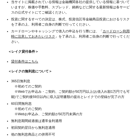
当サイトに掲載されている情報は金融機関各社の提供している情報に基づいて
いますが、株価や手数料、スプレッド、銘柄などに関する最新情報は各サービ
スの公式サイトにてご確認ください。
投資に関するすべての決定は、株式、投資信託等金融商品投資におけるリスク
を了承の上、利用者ご自身の判断で行ってください。
カードローンやキャッシングで借入の申込を行う際には、「
カードローン利用
時に注意しておきたいリスク
」を了承の上、利用者ご自身の判断で行ってくだ
さい。
＜レイク貸付条件＞
貸付条件はこちら
＜レイクの無利息について＞
365日無利息
※初めてのご契約
※Webでお申込み・ご契約、ご契約額が50万円以上(お借入れ額1万円でも可
能)でご契約後59日以内に収入証明書類の提出とレイクでの登録が完了の方
60日間無利息
※初めてのご契約
※Webお申込み、ご契約額が50万円未満の方
無利息期間経過後は通常金利適用
初回契約翌日から無利息適用
他の無利息商品との併用不可