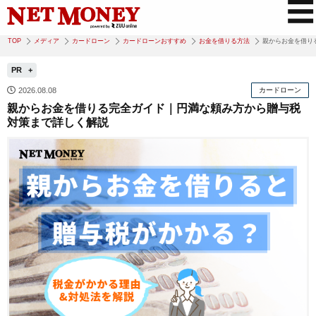
TOP
メディア
カードローン
カードローンおすすめ
お金を借りる方法
親からお金を借り
PR
2026.08.08
カードローン
親からお金を借りる完全ガイド｜円満な頼み方から贈与税
対策まで詳しく解説