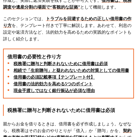
作成し、実際に返済実績を残すことが不可欠です。
借用書は、税務
調査や遺産分割の場面で“客観的な証拠”
として機能します。
このセクションでは、
トラブルを回避するための正しい借用書の作
り方
を、テンプレート付きで丁寧に解説します。あわせて、利息の
設定や返済方法など、法的効力を高めるための実践的なポイントも
詳しく紹介します。
借用書の必要性と作り方
税務署に贈与と判断されないために借用書は必須
相続で「生前贈与」と疑われないための対策としての借用書
借用書の必須記載事項【テンプレート付】
借用書の法的効力を高める5つのポイント
現金手渡しではなく銀行振込が必須な理由
税務署に贈与と判断されないために借用書は必須
親からお金を借りるときは、借用書を必ず作成しましょう。なぜな
ら、税務署はそのお金のやりとりが「借入」か「贈与」かを、
契約