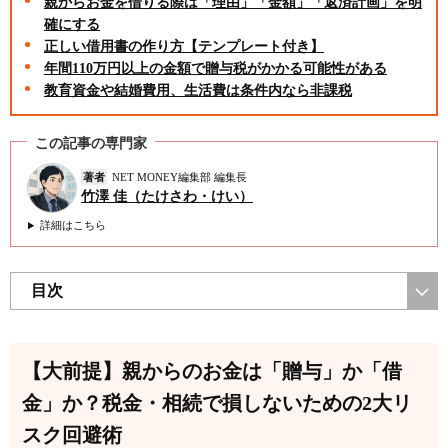
親からお金を借りる際は「理由」「金額」「返済計画」を明
確にする
正しい借用書の作り方【テンプレート付き】
年間110万円以上の金額で贈与税がかかる可能性がある
教育資金や結婚費用、生活費は条件内なら非課税
この記事の専門家
著者
NET MONEY編集部 編集長
竹澤 佳（たけさわ・けい）
詳細はこちら
目次
【大前提】親からのお金は「贈与」か「借
金」か？税金・相続で損しないための2大リ
スク回避術