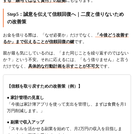
する「贈与ではなく貸付」の証拠
にもなります。
Step5：誠意を伝えて信頼回復へ｜二度と借りないため
の改善策
お金を借りる際は、「なぜ必要か」だけでなく、
「今後どう改善す
るか」まで伝えることが信頼回復の鍵
です。
親が最も気にしているのは、「また同じことを繰り返すのではない
か？」という不安。それに応えるには、「もう借りません」と言う
だけでなく、
具体的な行動計画を示すことが不可欠
です。
【信頼を取り戻すための改善策（例）】
● 家計管理の見直し
「今後は家計簿アプリを使って支出を管理し、まずは食費を月1
万円削減します。」
● 副業で収入アップ
「スキルを活かせる副業を始めて、月2万円の収入を目指しま