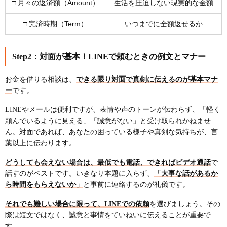
□ 月々の返済額（Amount）
生活を圧迫しない現実的な金額
□ 完済時期（Term）
いつまでに全額返せるか
Step2：対面が基本！LINEで頼むときの例文とマナー
お金を借りる相談は、
できる限り対面で真剣に伝えるのが基本マナ
ー
です。
LINEやメールは便利ですが、表情や声のトーンが伝わらず、「軽く
頼んでいるように見える」「誠意がない」と受け取られかねませ
ん。対面であれば、あなたの困っている様子や真剣な気持ちが、言
葉以上に伝わります。
どうしても会えない場合は、最低でも電話、できればビデオ通話
で
話すのがベストです。いきなり本題に入らず、
「大事な話があるか
ら時間をもらえないか」
と事前に連絡するのが礼儀です。
それでも難しい場合に限って、LINEでの依頼
を選びましょう。その
際は短文ではなく、誠意と事情をていねいに伝えることが重要で
す。