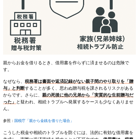
親からお金を借りるとき、借用書を作らずに済ませるのは危険で
す。
なぜなら、
税務署は書面や返済記録がない親子間のやり取りを「贈
与」と判断
することが多く、思わぬ贈与税を課されるリスクがある
からです。さらに、
親の死後に他の兄弟から「実質的な生前贈与だ
った」
と疑われ、相続トラブルへ発展するケースも少なくありませ
ん。
国税庁「親から金銭を借りた場合」
参照：
こうした税金や相続のトラブルを防ぐには、法的に有効な借用書を