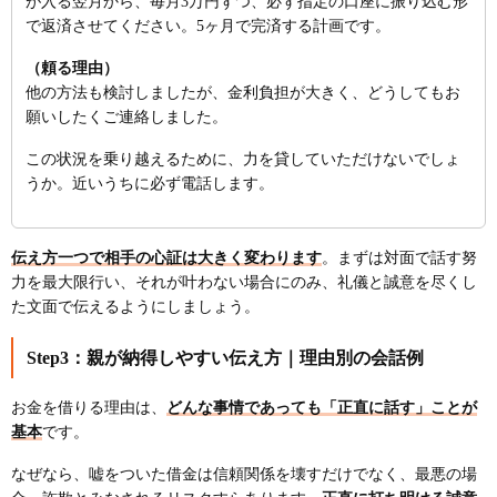
が入る翌月から、毎月3万円ずつ、必ず指定の口座に振り込む形
で返済させてください。5ヶ月で完済する計画です。
（頼る理由）
他の方法も検討しましたが、金利負担が大きく、どうしてもお
願いしたくご連絡しました。
この状況を乗り越えるために、力を貸していただけないでしょ
うか。近いうちに必ず電話します。
伝え方一つで相手の心証は大きく変わります
。まずは対面で話す努
力を最大限行い、それが叶わない場合にのみ、礼儀と誠意を尽くし
た文面で伝えるようにしましょう。
Step3：親が納得しやすい伝え方｜理由別の会話例
お金を借りる理由は、
どんな事情であっても「正直に話す」ことが
基本
です。
なぜなら、嘘をついた借金は信頼関係を壊すだけでなく、最悪の場