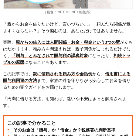
（画像：NET MONEY編集部）
「親からお金を借りたいけど、言いづらい…」「頼んだら関係が気
まずくならない？」そう悩むのは、あなただけではありません。
実際、
親からの借入には人間関係・お金・税金という3つの壁
が立ち
はだかります。頼み方を間違えれば、親子関係がこじれるだけでな
く、
「贈与」とみなされて贈与税の課税対象
になったり、
相続トラ
ブルの原因
になることもあります。
この記事では、
親に信頼される頼み方や会話例
から、
借用書による
贈与税回避の方法
まで、家族の絆を守りながら安心してお金を借り
るための完全ガイドをお届けします。
「円満に借りる方法」を知れば、迷いや不安はきっと解消されま
す。
この記事で分かること
そのお金は「贈与」か「借金」か？税務署の判断基準