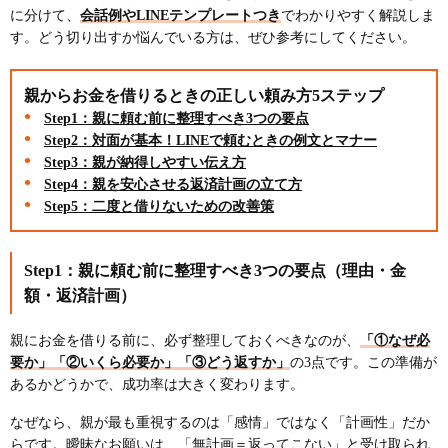
に分けて、
会話例やLINEテンプレートつき
でわかりやすく解説しま
す。どう切り出すか悩んでいる方は、ぜひ参考にしてください。
親からお金を借りるときの正しい頼み方5ステップ
Step1：親に頼む前に整理すべき3つの要点
Step2：対面が基本！LINEで頼むときの例文とマナー
Step3：親が納得しやすい伝え方
Step4：親を安心させる返済計画の立て方
Step5：二度と借りないための改善策
Step1：親に頼む前に整理すべき3つの要点（理由・金
額・返済計画）
親にお金を借りる前に、必ず整理しておくべきなのが、
「①なぜ必
要か」「②いくら必要か」「③どう返すか」
の3点です。この準備が
あるかどうかで、成功率は大きく変わります。
なぜなら、親が最も重視するのは「感情」ではなく「計画性」だか
らです。曖昧なお願いは、「無計画＝返ってこない」と受け取られ