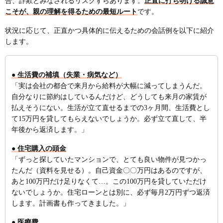
合、詐欺とみなされるリスクすらあります。
正直に打ち明ける誠意
こそが、親の理解を得るための最短ルート
です。
状況に応じて、正直かつ具体的に伝えるための会話例を以下に紹介
します。
● 生活費の補填（失業・病気など）
「実は会社の都合で来月から給料が大幅に減ってしまうんだ。
自分なりに節約はしているんだけど、どうしても来月の家賃が
払えそうにない。生活が立て直せるまでの3ヶ月間、生活費とし
て15万円を貸してもらえないでしょうか。必ず立て直して、半
年後から返済します。」
● 住宅購入の頭金
「ずっと探していたマンションで、とても良い物件が見つかっ
たんだ（資料を見せる）。自己資金〇〇万円はあるのですが、
あと100万円だけ足りなくて…。この100万円を貸していただけ
ないでしょうか。住宅ローンとは別に、必ず毎月2万円ずつ返済
します。計画書も作ってきました。」
● 医療費