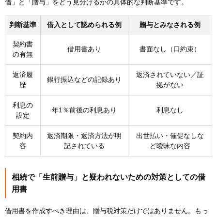
借」と「贈与」をどう見分けるかの具体的な判断基準です。
判断基準
借入として認められる例
贈与とみなされる例
契約書
借用書あり
書面なし（口約束）
の有無
返済履
返済されていない／証
銀行振込などの記録あり
歴
拠がない
利息の
年1％前後の利息あり
利息なし
設定
契約内
返済期限・返済方法が明
出世払い・催促なしな
容
記されている
ど曖昧な内容
相続で「生前贈与」と疑われないための対策としての借
用書
借用書を作成すべき理由は、贈与税対策だけではありません。もっ