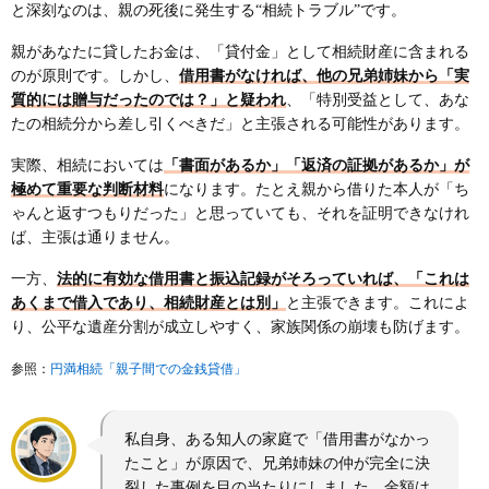
と深刻なのは、親の死後に発生する“相続トラブル”です。
親があなたに貸したお金は、「貸付金」として相続財産に含まれる
のが原則です。しかし、
借用書がなければ、他の兄弟姉妹から「実
質的には贈与だったのでは？」と疑われ
、「特別受益として、あな
たの相続分から差し引くべきだ」と主張される可能性があります。
実際、相続においては
「書面があるか」「返済の証拠があるか」が
極めて重要な判断材料
になります。たとえ親から借りた本人が「ち
ゃんと返すつもりだった」と思っていても、それを証明できなけれ
ば、主張は通りません。
一方、
法的に有効な借用書と振込記録がそろっていれば、「これは
あくまで借入であり、相続財産とは別」
と主張できます。これによ
り、公平な遺産分割が成立しやすく、家族関係の崩壊も防げます。
円満相続「親子間での金銭貸借」
参照：
私自身、ある知人の家庭で「借用書がなかっ
たこと」が原因で、兄弟姉妹の仲が完全に決
裂した事例を目の当たりにしました。金額は