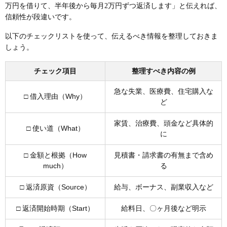
万円を借りて、半年後から毎月2万円ずつ返済します」と伝えれば、
信頼性が段違いです。
以下のチェックリストを使って、伝えるべき情報を整理しておきま
しょう。
チェック項目
整理すべき内容の例
急な失業、医療費、住宅購入な
□ 借入理由（Why）
ど
家賃、治療費、頭金など具体的
□ 使い道（What）
に
□ 金額と根拠（How
見積書・請求書の有無まで含め
much）
る
□ 返済原資（Source）
給与、ボーナス、副業収入など
□ 返済開始時期（Start）
給料日、〇ヶ月後など明示