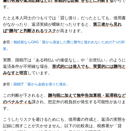
書の有無や返済記録などの“客観的な証拠”をもとに判断する
からで
す。
たとえ本人同士のつもりでは「貸し借り」だったとしても、借用書
がなかったり、返済実績が曖昧だったりすると、
第三者から見れ
ば“贈与”と判断されるリスク
が高まります。
相続税ならOAG「親から借金した際に贈与と疑われないための7つの対
参照：
策」
実際、国税庁は「ある時払いの催促なし」や「出世払い」のように
返済条件が不明確な場合、
形式的には借入でも、実質的には贈与と
みなすと明言
しています。
国税庁「親から金銭を借りた場合」
参照：
この判断が下されると、
贈与税に加えて無申告加算税・延滞税など
のペナルティも
課され、想定外の税負担が発生する可能性がありま
す。
こうしたリスクを避けるためにも、借用書の作成と、返済の実態を
記録に残すことが欠かせません。以下の比較表は、税務署が「貸