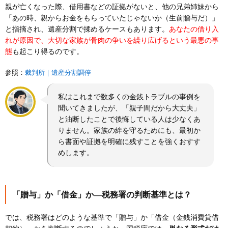
親が亡くなった際、借用書などの証拠がないと、他の兄弟姉妹から
「あの時、親からお金をもらっていたじゃないか（生前贈与だ）」
と指摘され、遺産分割で揉めるケースもあります。
あなたの借り入
れが原因で、大切な家族が骨肉の争いを繰り広げるという最悪の事
態
も起こり得るのです。
参照：
裁判所｜遺産分割調停
私はこれまで数多くの金銭トラブルの事例を
聞いてきましたが、「親子間だから大丈夫」
と油断したことで後悔している人は少なくあ
りません。家族の絆を守るためにも、最初か
ら書面や証拠を明確に残すことを強くおすす
めします。
「贈与」か「借金」か―税務署の判断基準とは？
では、税務署はどのような基準で「贈与」か「借金（金銭消費貸借