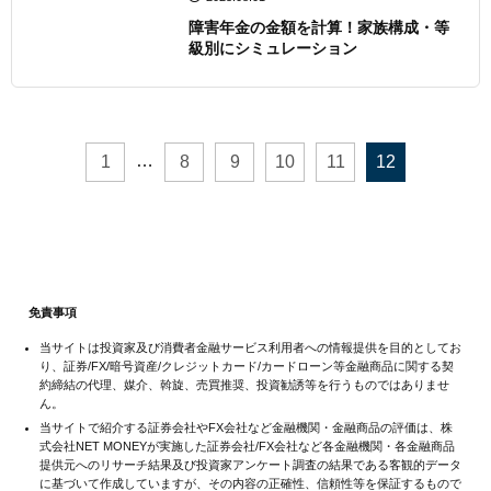
障害年金の金額を計算！家族構成・等
級別にシミュレーション
…
1
8
9
10
11
12
免責事項
当サイトは投資家及び消費者金融サービス利用者への情報提供を目的としてお
り、証券/FX/暗号資産/クレジットカード/カードローン等金融商品に関する契
約締結の代理、媒介、斡旋、売買推奨、投資勧誘等を行うものではありませ
ん。
当サイトで紹介する証券会社やFX会社など金融機関・金融商品の評価は、株
式会社NET MONEYが実施した証券会社/FX会社など各金融機関・各金融商品
提供元へのリサーチ結果及び投資家アンケート調査の結果である客観的データ
に基づいて作成していますが、その内容の正確性、信頼性等を保証するもので