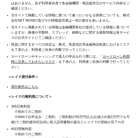
はありません。必ず利用者自身で各金融機関・商品提供元のサービス内容をご
確認ください。
当サイトで掲載している情報に基づいて被ったいかなる損害についても、株式
会社NET MONEY及びその情報提供者は一切の責任を負いません。
当サイトに掲載されている情報は金融機関各社の提供している情報に基づいて
いますが、株価や手数料、スプレッド、銘柄などに関する最新情報は各サービ
スの公式サイトにてご確認ください。
投資に関するすべての決定は、株式、投資信託等金融商品投資におけるリスク
を了承の上、利用者ご自身の判断で行ってください。
カードローンやキャッシングで借入の申込を行う際には、「
カードローン利用
時に注意しておきたいリスク
」を了承の上、利用者ご自身の判断で行ってくだ
さい。
＜レイク貸付条件＞
貸付条件はこちら
＜レイクの無利息について＞
365日無利息
※初めてのご契約
※Webでお申込み・ご契約、ご契約額が50万円以上(お借入れ額1万円でも可
能)でご契約後59日以内に収入証明書類の提出とレイクでの登録が完了の方
60日間無利息
※初めてのご契約