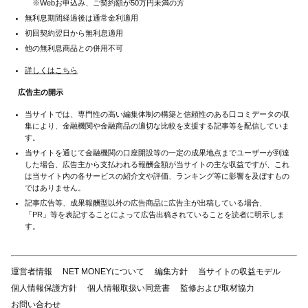
※Webお申込み、ご契約額が50万円未満の方
無利息期間経過後は通常金利適用
初回契約翌日から無利息適用
他の無利息商品との併用不可
詳しくはこちら
広告主の開示
当サイトでは、専門性の高い編集体制の構築と信頼性のある口コミデータの収
集により、金融機関や金融商品の適切な比較を支援する記事等を配信していま
す。
当サイトを通じて金融機関の口座開設等の一定の成果地点までユーザーが到達
した場合、広告主から支払われる報酬金額が当サイトの主な収益ですが、これ
は当サイト内の各サービスの紹介文や評価、ランキング等に影響を及ぼすもの
ではありません。
記事広告等、成果報酬型以外の広告商品に広告主が出稿している場合、
「PR」等を表記することによって広告出稿されていることを読者に明示しま
す。
運営者情報
NET MONEYについて
編集方針
当サイトの収益モデル
個人情報保護方針
個人情報取扱い同意書
監修および取材協力
お問い合わせ