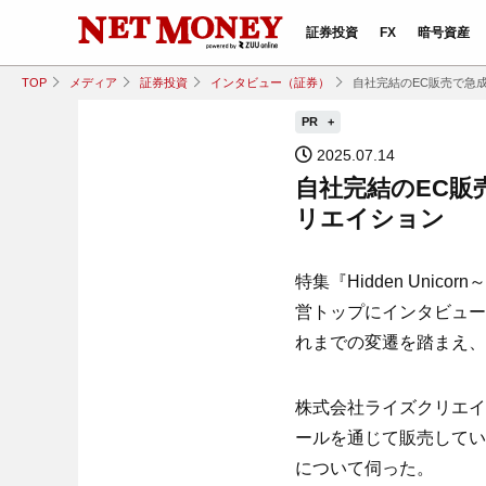
証券投資
FX
暗号資産
TOP
メディア
証券投資
インタビュー（証券）
自社完結のEC販売で急
PR
2025.07.14
自社完結のEC販
リエイション
特集『Hidden Un
営トップにインタビュー
れまでの変遷を踏まえ、
株式会社ライズクリエイ
ールを通じて販売してい
について伺った。