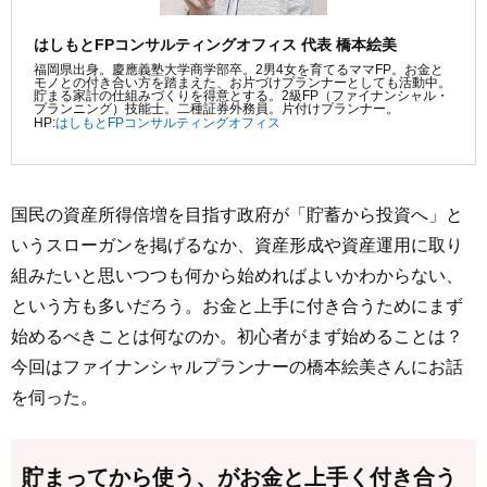
はしもとFPコンサルティングオフィス 代表 橋本絵美
福岡県出身。慶應義塾大学商学部卒。2男4女を育てるママFP。お金と
モノとの付き合い方を踏まえた、お片づけプランナーとしても活動中。
貯まる家計の仕組みづくりを得意とする。2級FP（ファイナンシャル・
プランニング）技能士。二種証券外務員。片付けプランナー。
HP:
はしもとFPコンサルティングオフィス
国民の資産所得倍増を目指す政府が「貯蓄から投資へ」と
いうスローガンを掲げるなか、資産形成や資産運用に取り
組みたいと思いつつも何から始めればよいかわからない、
という方も多いだろう。お金と上手に付き合うためにまず
始めるべきことは何なのか。初心者がまず始めることは？
今回はファイナンシャルプランナーの橋本絵美さんにお話
を伺った。
貯まってから使う、がお金と上手く付き合う