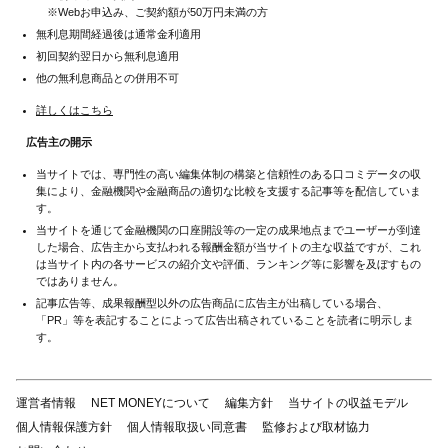
※Webお申込み、ご契約額が50万円未満の方
無利息期間経過後は通常金利適用
初回契約翌日から無利息適用
他の無利息商品との併用不可
詳しくはこちら
広告主の開示
当サイトでは、専門性の高い編集体制の構築と信頼性のある口コミデータの収
集により、金融機関や金融商品の適切な比較を支援する記事等を配信していま
す。
当サイトを通じて金融機関の口座開設等の一定の成果地点までユーザーが到達
した場合、広告主から支払われる報酬金額が当サイトの主な収益ですが、これ
は当サイト内の各サービスの紹介文や評価、ランキング等に影響を及ぼすもの
ではありません。
記事広告等、成果報酬型以外の広告商品に広告主が出稿している場合、
「PR」等を表記することによって広告出稿されていることを読者に明示しま
す。
運営者情報
NET MONEYについて
編集方針
当サイトの収益モデル
個人情報保護方針
個人情報取扱い同意書
監修および取材協力