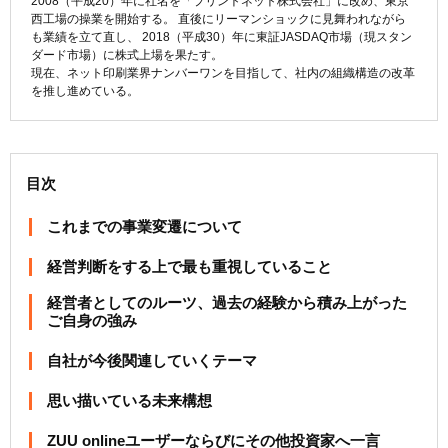
2008（平成20）年に社名を「プリントネット株式会社」に改め、東京
西工場の操業を開始する。 直後にリーマンショックに見舞われながら
も業績を立て直し、 2018（平成30）年に東証JASDAQ市場（現スタン
ダード市場）に株式上場を果たす。
現在、ネット印刷業界ナンバーワンを目指して、社内の組織構造の改革
を推し進めている。
目次
これまでの事業変遷について
経営判断をする上で最も重視していること
経営者としてのルーツ、過去の経験から積み上がった
ご自身の強み
自社が今後関連していくテーマ
思い描いている未来構想
ZUU onlineユーザーならびにその他投資家へ一言