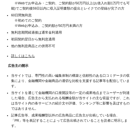
※Webでお申込み・ご契約、ご契約額が50万円以上(お借入れ額1万円でも可
能)でご契約後59日以内に収入証明書類の提出とレイクでの登録が完了の方
60日間無利息
※初めてのご契約
※Webお申込み、ご契約額が50万円未満の方
無利息期間経過後は通常金利適用
初回契約翌日から無利息適用
他の無利息商品との併用不可
詳しくはこちら
広告主の開示
当サイトでは、専門性の高い編集体制の構築と信頼性のある口コミデータの収
集により、金融機関や金融商品の適切な比較を支援する記事等を配信していま
す。
当サイトを通じて金融機関の口座開設等の一定の成果地点までユーザーが到達
した場合、広告主から支払われる報酬金額が当サイトの主な収益ですが、これ
は当サイト内の各サービスの紹介文や評価、ランキング等に影響を及ぼすもの
ではありません。
記事広告等、成果報酬型以外の広告商品に広告主が出稿している場合、
「PR」等を表記することによって広告出稿されていることを読者に明示しま
す。