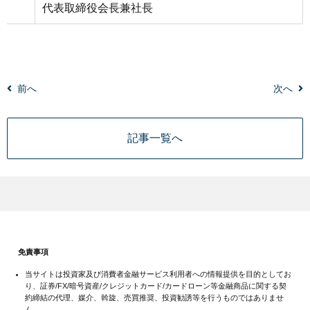
代表取締役会長兼社長
前へ
次へ
記事一覧へ
免責事項
当サイトは投資家及び消費者金融サービス利用者への情報提供を目的としてお
り、証券/FX/暗号資産/クレジットカード/カードローン等金融商品に関する契
約締結の代理、媒介、斡旋、売買推奨、投資勧誘等を行うものではありませ
ん。