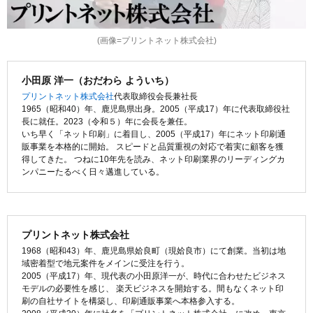
(画像=プリントネット株式会社)
小田原 洋一（おだわら よういち）
プリントネット株式会社
代表取締役会長兼社長
1965（昭和40）年、鹿児島県出身。2005（平成17）年に代表取締役社
長に就任。2023（令和５）年に会長を兼任。
いち早く「ネット印刷」に着目し、2005（平成17）年にネット印刷通
販事業を本格的に開始。 スピードと品質重視の対応で着実に顧客を獲
得してきた。 つねに10年先を読み、ネット印刷業界のリーディングカ
ンパニーたるべく日々邁進している。
プリントネット株式会社
1968（昭和43）年、鹿児島県姶良町（現姶良市）にて創業。当初は地
域密着型で地元案件をメインに受注を行う。
2005（平成17）年、現代表の小田原洋一が、時代に合わせたビジネス
モデルの必要性を感じ、 楽天ビジネスを開始する。間もなくネット印
刷の自社サイトを構築し、印刷通販事業へ本格参入する。