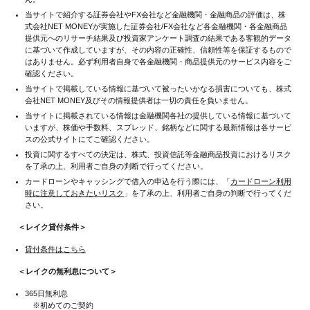
当サイトで紹介する証券会社やFX会社など金融機関・金融商品の評価は、株
式会社NET MONEYが実施した証券会社/FX会社など各金融機関・各金融商品
提供元へのリサーチ結果及び投資家アンケート調査の結果である客観的データ
に基づいて作成していますが、その内容の正確性、信頼性等を保証するもので
はありません。必ず利用者自身で各金融機関・商品提供元のサービス内容をご
確認ください。
当サイトで掲載している情報に基づいて被ったいかなる損害についても、株式
会社NET MONEY及びその情報提供者は一切の責任を負いません。
当サイトに掲載されている情報は金融機関各社の提供している情報に基づいて
いますが、株価や手数料、スプレッド、銘柄などに関する最新情報は各サービ
スの公式サイトにてご確認ください。
投資に関するすべての決定は、株式、投資信託等金融商品投資におけるリスク
を了承の上、利用者ご自身の判断で行ってください。
カードローンやキャッシングで借入の申込を行う際には、「
カードローン利用
時に注意しておきたいリスク
」を了承の上、利用者ご自身の判断で行ってくだ
さい。
＜レイク貸付条件＞
貸付条件はこちら
＜レイクの無利息について＞
365日無利息
※初めてのご契約