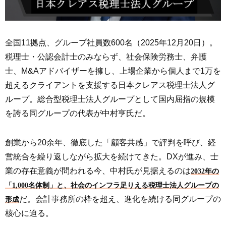
全国11拠点、グループ社員数600名（2025年12月20日）。
税理士・公認会計士のみならず、社会保険労務士、弁護
士、M&Aアドバイザーを擁し、上場企業から個人まで1万を
超えるクライアントを支援する日本クレアス税理士法人グ
ループ。総合型税理士法人グループとして国内屈指の規模
を誇る同グループの代表が中村亨氏だ。
創業から20余年、徹底した「顧客共感」で評判を呼び、経
営統合を繰り返しながら拡大を続けてきた。DXが進み、士
業の存在意義が問われる今、中村氏が見据えるのは
2032年の
「1,000名体制」と、社会のインフラ足りえる税理士法人グループの
だ。会計事務所の枠を超え、進化を続ける同グループの
形成
核心に迫る。