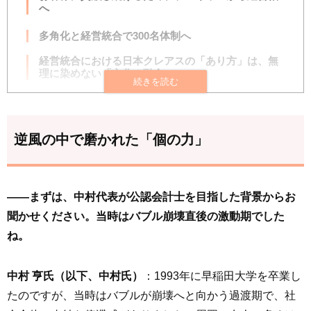
へ
多角化と経営統合で300名体制へ
経営統合における日本クレアスの「あり方」は、無
理に染めない「文化の融合」
AI時代の勝機――「作業」を脱ぎ捨て「明日」を創
るプロへ
逆風の中で磨かれた「個の力」
「競い合い」から「助け合い」の時代へ
2032年、1,000名体制の先にある「社会インフラ」へ
の道
――まずは、中村代表が公認会計士を目指した背景からお
聞かせください。当時はバブル崩壊直後の激動期でした
ね。
中村 亨氏（以下、中村氏）
：1993年に早稲田大学を卒業し
たのですが、当時はバブルが崩壊へと向かう過渡期で、社