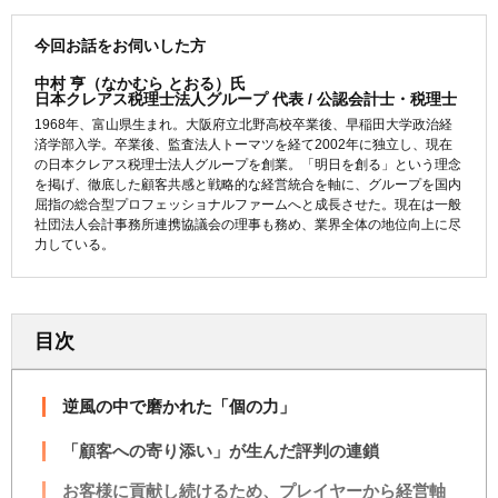
今回お話をお伺いした方
中村 亨（なかむら とおる）氏
日本クレアス税理士法人グループ 代表 / 公認会計士・税理士
1968年、富山県生まれ。大阪府立北野高校卒業後、早稲田大学政治経
済学部入学。卒業後、監査法人トーマツを経て2002年に独立し、現在
の日本クレアス税理士法人グループを創業。「明日を創る」という理念
を掲げ、徹底した顧客共感と戦略的な経営統合を軸に、グループを国内
屈指の総合型プロフェッショナルファームへと成長させた。現在は一般
社団法人会計事務所連携協議会の理事も務め、業界全体の地位向上に尽
力している。
目次
逆風の中で磨かれた「個の力」
「顧客への寄り添い」が生んだ評判の連鎖
お客様に貢献し続けるため、プレイヤーから経営軸