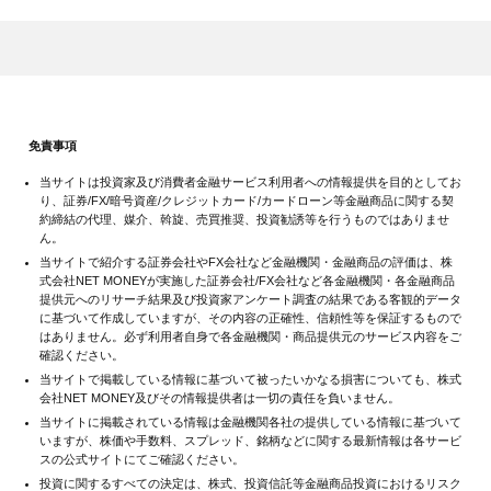
免責事項
当サイトは投資家及び消費者金融サービス利用者への情報提供を目的としてお
り、証券/FX/暗号資産/クレジットカード/カードローン等金融商品に関する契
約締結の代理、媒介、斡旋、売買推奨、投資勧誘等を行うものではありませ
ん。
当サイトで紹介する証券会社やFX会社など金融機関・金融商品の評価は、株
式会社NET MONEYが実施した証券会社/FX会社など各金融機関・各金融商品
提供元へのリサーチ結果及び投資家アンケート調査の結果である客観的データ
に基づいて作成していますが、その内容の正確性、信頼性等を保証するもので
はありません。必ず利用者自身で各金融機関・商品提供元のサービス内容をご
確認ください。
当サイトで掲載している情報に基づいて被ったいかなる損害についても、株式
会社NET MONEY及びその情報提供者は一切の責任を負いません。
当サイトに掲載されている情報は金融機関各社の提供している情報に基づいて
いますが、株価や手数料、スプレッド、銘柄などに関する最新情報は各サービ
スの公式サイトにてご確認ください。
投資に関するすべての決定は、株式、投資信託等金融商品投資におけるリスク