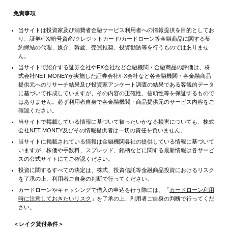
免責事項
当サイトは投資家及び消費者金融サービス利用者への情報提供を目的としてお
り、証券/FX/暗号資産/クレジットカード/カードローン等金融商品に関する契
約締結の代理、媒介、斡旋、売買推奨、投資勧誘等を行うものではありませ
ん。
当サイトで紹介する証券会社やFX会社など金融機関・金融商品の評価は、株
式会社NET MONEYが実施した証券会社/FX会社など各金融機関・各金融商品
提供元へのリサーチ結果及び投資家アンケート調査の結果である客観的データ
に基づいて作成していますが、その内容の正確性、信頼性等を保証するもので
はありません。必ず利用者自身で各金融機関・商品提供元のサービス内容をご
確認ください。
当サイトで掲載している情報に基づいて被ったいかなる損害についても、株式
会社NET MONEY及びその情報提供者は一切の責任を負いません。
当サイトに掲載されている情報は金融機関各社の提供している情報に基づいて
いますが、株価や手数料、スプレッド、銘柄などに関する最新情報は各サービ
スの公式サイトにてご確認ください。
投資に関するすべての決定は、株式、投資信託等金融商品投資におけるリスク
を了承の上、利用者ご自身の判断で行ってください。
カードローンやキャッシングで借入の申込を行う際には、「
カードローン利用
時に注意しておきたいリスク
」を了承の上、利用者ご自身の判断で行ってくだ
さい。
＜レイク貸付条件＞