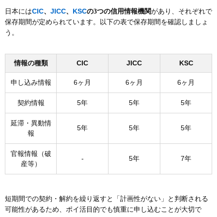
CIC
JICC
KSC
日本には
、
、
の3つの信用情報機関
があり、それぞれで
保存期間が定められています。以下の表で保存期間を確認しましょ
う。
情報の種類
CIC
JICC
KSC
申し込み情報
6ヶ月
6ヶ月
6ヶ月
契約情報
5年
5年
5年
延滞・異動情
5年
5年
5年
報
官報情報（破
-
5年
7年
産等）
短期間での契約・解約を繰り返すと「計画性がない」と判断される
可能性があるため、ポイ活目的でも慎重に申し込むことが大切で