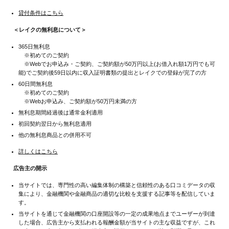
貸付条件はこちら
＜レイクの無利息について＞
365日無利息
※初めてのご契約
※Webでお申込み・ご契約、ご契約額が50万円以上(お借入れ額1万円でも可
能)でご契約後59日以内に収入証明書類の提出とレイクでの登録が完了の方
60日間無利息
※初めてのご契約
※Webお申込み、ご契約額が50万円未満の方
無利息期間経過後は通常金利適用
初回契約翌日から無利息適用
他の無利息商品との併用不可
詳しくはこちら
広告主の開示
当サイトでは、専門性の高い編集体制の構築と信頼性のある口コミデータの収
集により、金融機関や金融商品の適切な比較を支援する記事等を配信していま
す。
当サイトを通じて金融機関の口座開設等の一定の成果地点までユーザーが到達
した場合、広告主から支払われる報酬金額が当サイトの主な収益ですが、これ