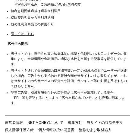
※Webお申込み、ご契約額が50万円未満の方
無利息期間経過後は通常金利適用
初回契約翌日から無利息適用
他の無利息商品との併用不可
詳しくはこちら
広告主の開示
当サイトでは、専門性の高い編集体制の構築と信頼性のある口コミデータの収
集により、金融機関や金融商品の適切な比較を支援する記事等を配信していま
す。
当サイトを通じて金融機関の口座開設等の一定の成果地点までユーザーが到達
した場合、広告主から支払われる報酬金額が当サイトの主な収益ですが、これ
は当サイト内の各サービスの紹介文や評価、ランキング等に影響を及ぼすもの
ではありません。
記事広告等、成果報酬型以外の広告商品に広告主が出稿している場合、
「PR」等を表記することによって広告出稿されていることを読者に明示しま
す。
運営者情報
NET MONEYについて
編集方針
当サイトの収益モデル
個人情報保護方針
個人情報取扱い同意書
監修および取材協力