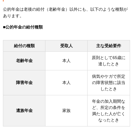
公的年金は老後の給付（老齢年金）以外にも、以下のような種類が
あります。
■公的年金の給付種類
給付の種類
受取人
主な受給要件
原則として65歳に
老齢年金
本人
達したとき
病気やケガで所定
障害年金
本人
の障害状態に該当
したとき
年金の加入期間な
ど、所定の条件を
遺族年金
家族
満たした人が亡く
なったとき