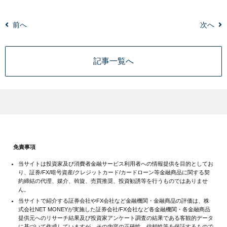
前へ
次へ
記事一覧へ
免責事項
当サイトは投資家及び消費者金融サービス利用者への情報提供を目的としてお
り、証券/FX/暗号資産/クレジットカード/カードローン等金融商品に関する契
約締結の代理、媒介、斡旋、売買推奨、投資勧誘等を行うものではありませ
ん。
当サイトで紹介する証券会社やFX会社など金融機関・金融商品の評価は、株
式会社NET MONEYが実施した証券会社/FX会社など各金融機関・各金融商品
提供元へのリサーチ結果及び投資家アンケート調査の結果である客観的データ
に基づいて作成していますが、その内容の正確性、信頼性等を保証するもので