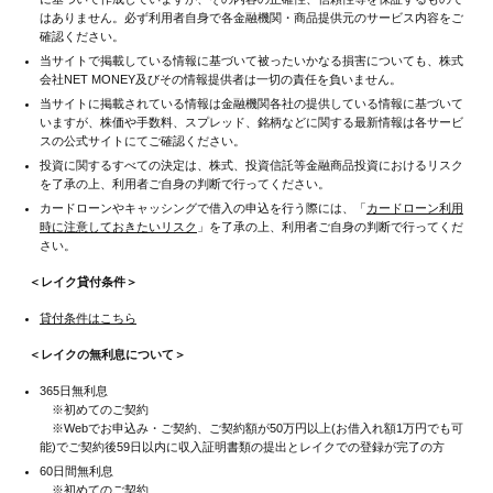
はありません。必ず利用者自身で各金融機関・商品提供元のサービス内容をご
確認ください。
当サイトで掲載している情報に基づいて被ったいかなる損害についても、株式
会社NET MONEY及びその情報提供者は一切の責任を負いません。
当サイトに掲載されている情報は金融機関各社の提供している情報に基づいて
いますが、株価や手数料、スプレッド、銘柄などに関する最新情報は各サービ
スの公式サイトにてご確認ください。
投資に関するすべての決定は、株式、投資信託等金融商品投資におけるリスク
を了承の上、利用者ご自身の判断で行ってください。
カードローンやキャッシングで借入の申込を行う際には、「
カードローン利用
時に注意しておきたいリスク
」を了承の上、利用者ご自身の判断で行ってくだ
さい。
＜レイク貸付条件＞
貸付条件はこちら
＜レイクの無利息について＞
365日無利息
※初めてのご契約
※Webでお申込み・ご契約、ご契約額が50万円以上(お借入れ額1万円でも可
能)でご契約後59日以内に収入証明書類の提出とレイクでの登録が完了の方
60日間無利息
※初めてのご契約