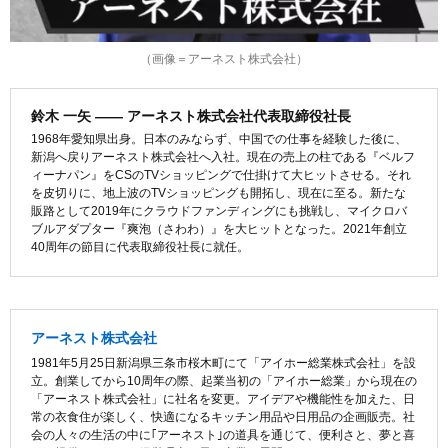
（画像＝アーネスト株式会社）
鈴木 一矢 ―― アーネスト株式会社代表取締役社長
1968年愛知県出身。日本のみならず、中国での仕事を経験した後に、
新潟へ戻りアーネスト株式会社へ入社。現在の売上の柱である『ベルフ
ィーナパン』をCSのTVショッピングで仕掛けて大ヒットさせる。それ
を皮切りに、地上波のTVショッピングも開拓し、現在に至る。新たな
販路として2019年にクラウドファンディングにも挑戦し、マイクロバ
ブルアダプター『爽泡（さわわ）』を大ヒットとなった。2021年創立
40周年の節目に代表取締役社長に就任。
アーネスト株式会社
1981年5月25日新潟県三条市桜木町にて「アイホー総業株式会社」を設
立。創業してから10周年の際、起業当初の「アイホー総業」から現在の
「アーネスト株式会社」に社名を変更。アイデアや機能性を加えた、日
常の衣食住が楽しく、快適になるキッチン用品や日用品の企画販売。社
会の人々の生活の中に｢アーネスト｣の道具を通じて、便利さと、夢と喜