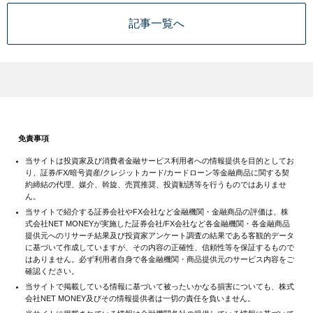
記事一覧へ
免責事項
当サイトは投資家及び消費者金融サービス利用者への情報提供を目的としてお
り、証券/FX/暗号資産/クレジットカード/カードローン等金融商品に関する契
約締結の代理、媒介、斡旋、売買推奨、投資勧誘等を行うものではありませ
ん。
当サイトで紹介する証券会社やFX会社など金融機関・金融商品の評価は、株
式会社NET MONEYが実施した証券会社/FX会社など各金融機関・各金融商品
提供元へのリサーチ結果及び投資家アンケート調査の結果である客観的データ
に基づいて作成していますが、その内容の正確性、信頼性等を保証するもので
はありません。必ず利用者自身で各金融機関・商品提供元のサービス内容をご
確認ください。
当サイトで掲載している情報に基づいて被ったいかなる損害についても、株式
会社NET MONEY及びその情報提供者は一切の責任を負いません。