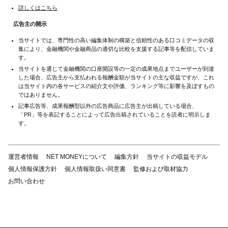
詳しくはこちら
広告主の開示
当サイトでは、専門性の高い編集体制の構築と信頼性のある口コミデータの収
集により、金融機関や金融商品の適切な比較を支援する記事等を配信していま
す。
当サイトを通じて金融機関の口座開設等の一定の成果地点までユーザーが到達
した場合、広告主から支払われる報酬金額が当サイトの主な収益ですが、これ
は当サイト内の各サービスの紹介文や評価、ランキング等に影響を及ぼすもの
ではありません。
記事広告等、成果報酬型以外の広告商品に広告主が出稿している場合、
「PR」等を表記することによって広告出稿されていることを読者に明示しま
す。
運営者情報
NET MONEYについて
編集方針
当サイトの収益モデル
個人情報保護方針
個人情報取扱い同意書
監修および取材協力
お問い合わせ