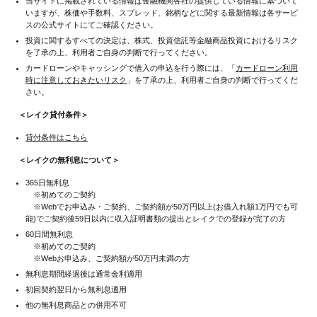
当サイトに掲載されている情報は金融機関各社の提供している情報に基づいて
いますが、株価や手数料、スプレッド、銘柄などに関する最新情報は各サービ
スの公式サイトにてご確認ください。
投資に関するすべての決定は、株式、投資信託等金融商品投資におけるリスク
を了承の上、利用者ご自身の判断で行ってください。
カードローンやキャッシングで借入の申込を行う際には、「
カードローン利用
時に注意しておきたいリスク
」を了承の上、利用者ご自身の判断で行ってくだ
さい。
＜レイク貸付条件＞
貸付条件はこちら
＜レイクの無利息について＞
365日無利息
※初めてのご契約
※Webでお申込み・ご契約、ご契約額が50万円以上(お借入れ額1万円でも可
能)でご契約後59日以内に収入証明書類の提出とレイクでの登録が完了の方
60日間無利息
※初めてのご契約
※Webお申込み、ご契約額が50万円未満の方
無利息期間経過後は通常金利適用
初回契約翌日から無利息適用
他の無利息商品との併用不可