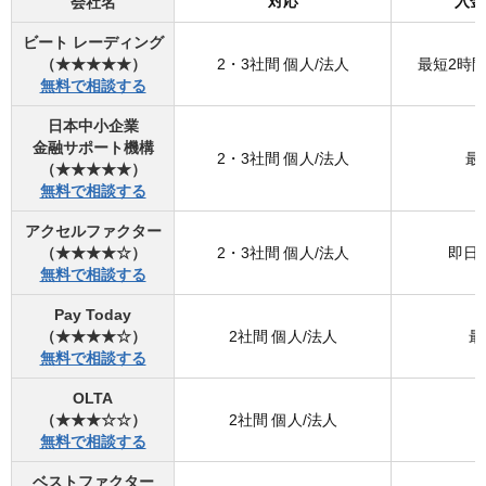
会社名
対応
入金
ビート レーディング
（★★★★★）
2・3社間 個人/法人
最短2時間
無料で相談する
日本中小企業
金融サポート機構
2・3社間 個人/法人
最
（★★★★★）
無料で相談する
アクセルファクター
（★★★★☆）
2・3社間 個人/法人
即日
無料で相談する
Pay Today
（★★★★☆）
2社間 個人/法人
最
無料で相談する
OLTA
（★★★☆☆）
2社間 個人/法人
無料で相談する
ベストファクター