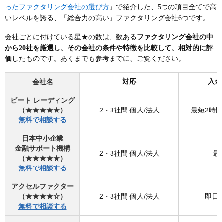
ったファクタリング会社の選び方
」で紹介した、5つの項目全てで高
いレベルを誇る、「総合力の高い」ファクタリング会社6つです。
会社ごとに付けている星★の数は、数ある
ファクタリング会社の中
から20社を厳選し、その会社の条件や特徴を比較して、相対的に評
価
したものです。あくまでも参考までに、ご覧ください。
会社名
対応
入金
ビート レーディング
（★★★★★）
2・3社間 個人/法人
最短2時間
無料で相談する
日本中小企業
金融サポート機構
2・3社間 個人/法人
最
（★★★★★）
無料で相談する
アクセルファクター
（★★★★☆）
2・3社間 個人/法人
即日
無料で相談する