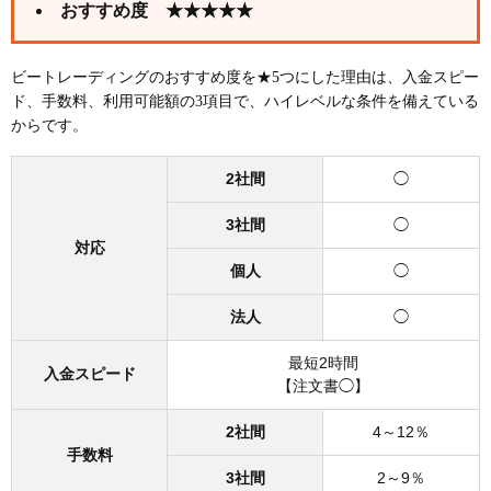
おすすめ度 ★★★★★
ビートレーディングのおすすめ度を★5つにした理由は、入金スピー
ド、手数料、利用可能額の3項目で、ハイレベルな条件を備えている
からです。
2社間
◯
3社間
◯
対応
個人
◯
法人
◯
最短2時間
入金スピード
【注文書◯】
2社間
4～12％
手数料
3社間
2～9％