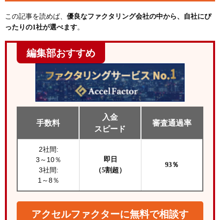
この記事を読めば、
優良なファクタリング会社の中から、自社にぴ
ったりの1社が選べます
。
編集部おすすめ
入金
手数料
審査通過率
スピード
2社間:
3～10％
即日
93％
3社間:
（5割超）
1～8％
アクセルファクターに無料で相談す