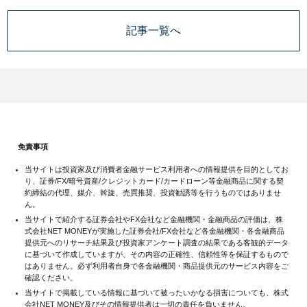
記事一覧へ
免責事項
当サイトは投資家及び消費者金融サービス利用者への情報提供を目的としてお
り、証券/FX/暗号資産/クレジットカード/カードローン等金融商品に関する契
約締結の代理、媒介、斡旋、売買推奨、投資勧誘等を行うものではありませ
ん。
当サイトで紹介する証券会社やFX会社など金融機関・金融商品の評価は、株
式会社NET MONEYが実施した証券会社/FX会社など各金融機関・各金融商品
提供元へのリサーチ結果及び投資家アンケート調査の結果である客観的データ
に基づいて作成していますが、その内容の正確性、信頼性等を保証するもので
はありません。必ず利用者自身で各金融機関・商品提供元のサービス内容をご
確認ください。
当サイトで掲載している情報に基づいて被ったいかなる損害についても、株式
会社NET MONEY及びその情報提供者は一切の責任を負いません。