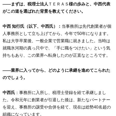
――まずは、税理士法人
ＴＥＲＡＳ
様の歩みと、中西代表
がこの道を選ばれた背景を教えてください。
中西 知行氏（以下、中西氏）：
当事務所は先代創業者が個
人事務所として立ち上げてから、今年で50年になります。
私は大学卒業後、一般企業で営業職に就きました。当時は
就職氷河期の真っ只中で、「手に職をつけたい」という気
持ちもあり、この業界へ転身したのが正直なところです。
――業界に入ってから、どのように承継を進めてこられた
のでしょう。
中西氏
：事務所に入所し、税理士登録を経て承継しまし
た。令和元年に創業者が引退した後は、新たなパートナー
を迎え、事務所の譲受や合併を経て、現在は総勢40名超の
組織になっています。