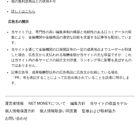
他の無利息商品との併用不可
詳しくはこちら
広告主の開示
当サイトでは、専門性の高い編集体制の構築と信頼性のある口コミデータの収
集により、金融機関や金融商品の適切な比較を支援する記事等を配信していま
す。
当サイトを通じて金融機関の口座開設等の一定の成果地点までユーザーが到達
した場合、広告主から支払われる報酬金額が当サイトの主な収益ですが、これ
は当サイト内の各サービスの紹介文や評価、ランキング等に影響を及ぼすもの
ではありません。
記事広告等、成果報酬型以外の広告商品に広告主が出稿している場合、
「PR」等を表記することによって広告出稿されていることを読者に明示しま
す。
運営者情報
NET MONEYについて
編集方針
当サイトの収益モデル
個人情報保護方針
個人情報取扱い同意書
監修および取材協力
お問い合わせ