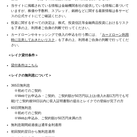
当サイトに掲載されている情報は金融機関各社の提供している情報に基づいて
いますが、株価や手数料、スプレッド、銘柄などに関する最新情報は各サービ
スの公式サイトにてご確認ください。
投資に関するすべての決定は、株式、投資信託等金融商品投資におけるリスク
を了承の上、利用者ご自身の判断で行ってください。
カードローンやキャッシングで借入の申込を行う際には、「
カードローン利用
時に注意しておきたいリスク
」を了承の上、利用者ご自身の判断で行ってくだ
さい。
＜レイク貸付条件＞
貸付条件はこちら
＜レイクの無利息について＞
365日無利息
※初めてのご契約
※Webでお申込み・ご契約、ご契約額が50万円以上(お借入れ額1万円でも可
能)でご契約後59日以内に収入証明書類の提出とレイクでの登録が完了の方
60日間無利息
※初めてのご契約
※Webお申込み、ご契約額が50万円未満の方
無利息期間経過後は通常金利適用
初回契約翌日から無利息適用