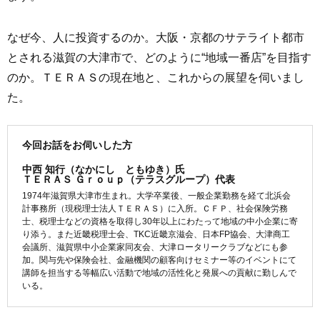
なぜ今、人に投資するのか。大阪・京都のサテライト都市
とされる滋賀の大津市で、どのように“地域一番店”を目指す
のか。ＴＥＲＡＳの現在地と、これからの展望を伺いまし
た。
今回お話をお伺いした方
中西 知行（なかにし ともゆき）氏
ＴＥＲＡＳ Ｇｒｏｕｐ（テラスグループ）代表
1974年滋賀県大津市生まれ。大学卒業後、一般企業勤務を経て北浜会
計事務所（現税理士法人ＴＥＲＡＳ）に入所。ＣＦＰ、社会保険労務
士、税理士などの資格を取得し30年以上にわたって地域の中小企業に寄
り添う。また近畿税理士会、TKC近畿京滋会、日本FP協会、大津商工
会議所、滋賀県中小企業家同友会、大津ロータリークラブなどにも参
加。関与先や保険会社、金融機関の顧客向けセミナー等のイベントにて
講師を担当する等幅広い活動で地域の活性化と発展への貢献に勤しんで
いる。