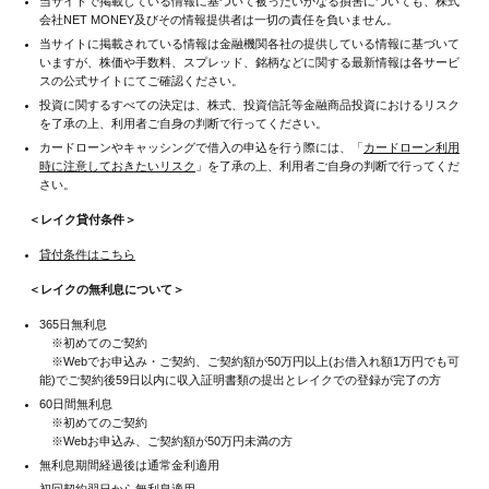
当サイトで掲載している情報に基づいて被ったいかなる損害についても、株式
会社NET MONEY及びその情報提供者は一切の責任を負いません。
当サイトに掲載されている情報は金融機関各社の提供している情報に基づいて
いますが、株価や手数料、スプレッド、銘柄などに関する最新情報は各サービ
スの公式サイトにてご確認ください。
投資に関するすべての決定は、株式、投資信託等金融商品投資におけるリスク
を了承の上、利用者ご自身の判断で行ってください。
カードローンやキャッシングで借入の申込を行う際には、「
カードローン利用
時に注意しておきたいリスク
」を了承の上、利用者ご自身の判断で行ってくだ
さい。
＜レイク貸付条件＞
貸付条件はこちら
＜レイクの無利息について＞
365日無利息
※初めてのご契約
※Webでお申込み・ご契約、ご契約額が50万円以上(お借入れ額1万円でも可
能)でご契約後59日以内に収入証明書類の提出とレイクでの登録が完了の方
60日間無利息
※初めてのご契約
※Webお申込み、ご契約額が50万円未満の方
無利息期間経過後は通常金利適用