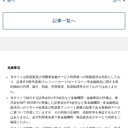
前へ
次へ
記事一覧へ
免責事項
当サイトは投資家及び消費者金融サービス利用者への情報提供を目的としてお
り、証券/FX/暗号資産/クレジットカード/カードローン等金融商品に関する契
約締結の代理、媒介、斡旋、売買推奨、投資勧誘等を行うものではありませ
ん。
当サイトで紹介する証券会社やFX会社など金融機関・金融商品の評価は、株
式会社NET MONEYが実施した証券会社/FX会社など各金融機関・各金融商品
提供元へのリサーチ結果及び投資家アンケート調査の結果である客観的データ
に基づいて作成していますが、その内容の正確性、信頼性等を保証するもので
はありません。必ず利用者自身で各金融機関・商品提供元のサービス内容をご
確認ください。