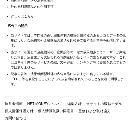
初回契約翌日から無利息適用
他の無利息商品との併用不可
詳しくはこちら
広告主の開示
当サイトでは、専門性の高い編集体制の構築と信頼性のある口コミデータの収
集により、金融機関や金融商品の適切な比較を支援する記事等を配信していま
す。
当サイトを通じて金融機関の口座開設等の一定の成果地点までユーザーが到達
した場合、広告主から支払われる報酬金額が当サイトの主な収益ですが、これ
は当サイト内の各サービスの紹介文や評価、ランキング等に影響を及ぼすもの
ではありません。
記事広告等、成果報酬型以外の広告商品に広告主が出稿している場合、
「PR」等を表記することによって広告出稿されていることを読者に明示しま
す。
運営者情報
NET MONEYについて
編集方針
当サイトの収益モデル
個人情報保護方針
個人情報取扱い同意書
監修および取材協力
お問い合わせ