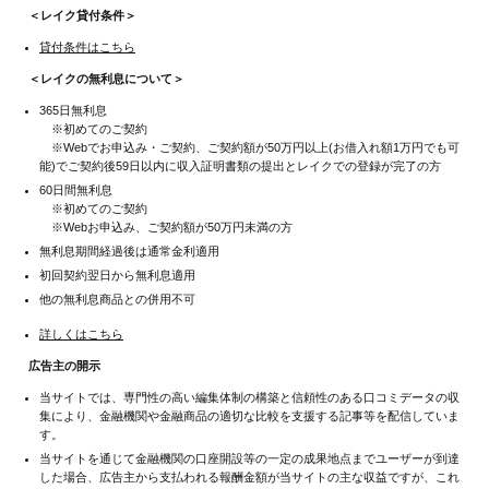
＜レイク貸付条件＞
貸付条件はこちら
＜レイクの無利息について＞
365日無利息
※初めてのご契約
※Webでお申込み・ご契約、ご契約額が50万円以上(お借入れ額1万円でも可
能)でご契約後59日以内に収入証明書類の提出とレイクでの登録が完了の方
60日間無利息
※初めてのご契約
※Webお申込み、ご契約額が50万円未満の方
無利息期間経過後は通常金利適用
初回契約翌日から無利息適用
他の無利息商品との併用不可
詳しくはこちら
広告主の開示
当サイトでは、専門性の高い編集体制の構築と信頼性のある口コミデータの収
集により、金融機関や金融商品の適切な比較を支援する記事等を配信していま
す。
当サイトを通じて金融機関の口座開設等の一定の成果地点までユーザーが到達
した場合、広告主から支払われる報酬金額が当サイトの主な収益ですが、これ