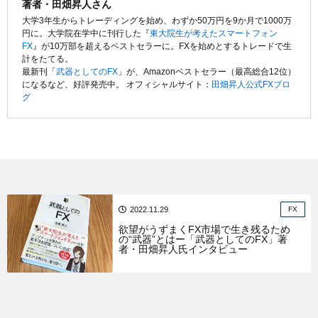
著者・田畑昇人さん
大学3年生からトレーディングを始め、わずか50万円を9か月で1000万
円に。大学院在学中に刊行した『
東大院生が考えたスマートフォン
FX
』が10万部を超えるベストセラーに。FXを始めとするトレードで生
計をたてる。
最新刊「
武器としてのFX
」が、Amazonベストセラー（最高総合12位）
になるなど、好評発売中。 オフィシャルサイト：
田畑昇人公式FXブロ
グ
2022.11.29
FX
欲望がうずまくFX市場で生き残るため
の“武器”とはー「武器としてのFX」著
者・田畑昇人氏インタビュー