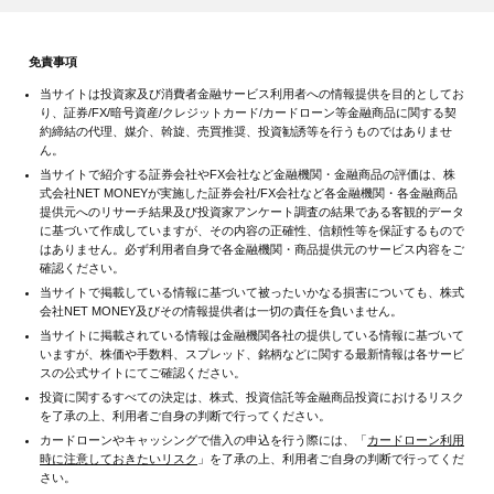
免責事項
当サイトは投資家及び消費者金融サービス利用者への情報提供を目的としてお
り、証券/FX/暗号資産/クレジットカード/カードローン等金融商品に関する契
約締結の代理、媒介、斡旋、売買推奨、投資勧誘等を行うものではありませ
ん。
当サイトで紹介する証券会社やFX会社など金融機関・金融商品の評価は、株
式会社NET MONEYが実施した証券会社/FX会社など各金融機関・各金融商品
提供元へのリサーチ結果及び投資家アンケート調査の結果である客観的データ
に基づいて作成していますが、その内容の正確性、信頼性等を保証するもので
はありません。必ず利用者自身で各金融機関・商品提供元のサービス内容をご
確認ください。
当サイトで掲載している情報に基づいて被ったいかなる損害についても、株式
会社NET MONEY及びその情報提供者は一切の責任を負いません。
当サイトに掲載されている情報は金融機関各社の提供している情報に基づいて
いますが、株価や手数料、スプレッド、銘柄などに関する最新情報は各サービ
スの公式サイトにてご確認ください。
投資に関するすべての決定は、株式、投資信託等金融商品投資におけるリスク
を了承の上、利用者ご自身の判断で行ってください。
カードローンやキャッシングで借入の申込を行う際には、「
カードローン利用
時に注意しておきたいリスク
」を了承の上、利用者ご自身の判断で行ってくだ
さい。