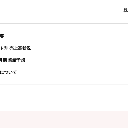
株
要
ト別 売上高状況
3月期 業績予想
について