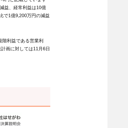
の減益、経常利益は10億
比で1億9,200万円の減益
、段階利益である営業利
計画に対しては11月6日