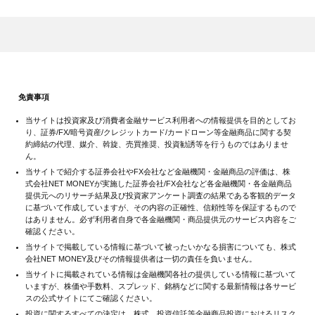
免責事項
当サイトは投資家及び消費者金融サービス利用者への情報提供を目的としてお
り、証券/FX/暗号資産/クレジットカード/カードローン等金融商品に関する契
約締結の代理、媒介、斡旋、売買推奨、投資勧誘等を行うものではありませ
ん。
当サイトで紹介する証券会社やFX会社など金融機関・金融商品の評価は、株
式会社NET MONEYが実施した証券会社/FX会社など各金融機関・各金融商品
提供元へのリサーチ結果及び投資家アンケート調査の結果である客観的データ
に基づいて作成していますが、その内容の正確性、信頼性等を保証するもので
はありません。必ず利用者自身で各金融機関・商品提供元のサービス内容をご
確認ください。
当サイトで掲載している情報に基づいて被ったいかなる損害についても、株式
会社NET MONEY及びその情報提供者は一切の責任を負いません。
当サイトに掲載されている情報は金融機関各社の提供している情報に基づいて
いますが、株価や手数料、スプレッド、銘柄などに関する最新情報は各サービ
スの公式サイトにてご確認ください。
投資に関するすべての決定は、株式、投資信託等金融商品投資におけるリスク