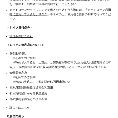
を了承の上、利用者ご自身の判断で行ってください。
カードローンやキャッシングで借入の申込を行う際には、「
カードローン利用
時に注意しておきたいリスク
」を了承の上、利用者ご自身の判断で行ってくだ
さい。
＜レイク貸付条件＞
貸付条件はこちら
＜レイクの無利息について＞
365日無利息
※初めてのご契約
※Webでお申込み・ご契約、ご契約額が50万円以上(お借入れ額1万円でも可
能)でご契約後59日以内に収入証明書類の提出とレイクでの登録が完了の方
60日間無利息
※初めてのご契約
※Webお申込み、ご契約額が50万円未満の方
無利息期間経過後は通常金利適用
初回契約翌日から無利息適用
他の無利息商品との併用不可
詳しくはこちら
広告主の開示