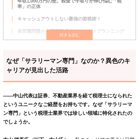
年収1,000万円の壁。税金で手取りが伸び悩む「税
率」の正体
キャッシュアウトしない最強の節税術！
保育園問題から資産形成までタックスプランニング
重加算税ゼロ！専門家が語る「正しい備え」
リピート率90%超の秘密は「顧客との健全な関係」
なぜ「サラリーマン専門」なのか？異色のキ
「税を知る」ことがあなたの未来と社会を変える
ャリアが見出した活路
――中山代表は証券、不動産業界を経て税理士になられた
というユニークなご経歴をお持ちです。なぜ「サラリーマ
ン専門」という税理士業界では珍しい領域に特化されたの
でしょうか。