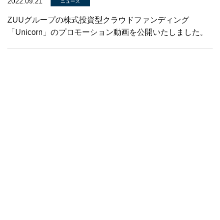
2022.09.21
ニュース
ZUUグループの株式投資型クラウドファンディング
「Unicorn」のプロモーション動画を公開いたしました。
08月
2022.08.18
プレスリリース
ZUU、鹿児島レブナイズとゴールドパートナー契約および
業務提携のお知らせ
2022.08.09
プレスリリース
住宅ローン利用金融機関実態調査を公表！仮審査の申し込