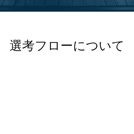
選考フローについて
応募選考
面接（2～3回）