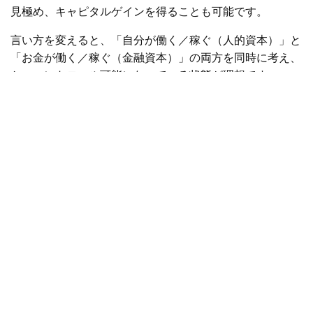
見極め、キャピタルゲインを得ることも可能です。
言い方を変えると、「自分が働く／稼ぐ（人的資本）」と
「お金が働く／稼ぐ（金融資本）」の両方を同時に考え、
かつコントロール可能になっている状態が理想です。
【時間資本のコントロール】
金融資本と人的資本を最大化するために欠かせないのが
「時間」の概念です。「距離＝速さ×時間」を、お金で置
き換えてみると以下の計算式で表すことができます。
お金＝人的資本収益（自分が働く）＋金融資本収益（お金
が働く）