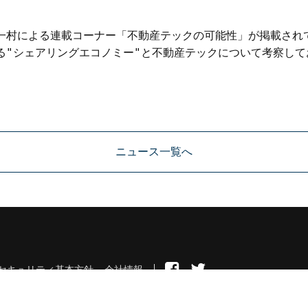
の一村による連載コーナー「不動産テックの可能性」が掲載されて
る"シェアリングエコノミー"と不動産テックについて考察して
ニュース一覧へ
セキュリティ基本方針
会社情報
© 2026 ZUU Co.,Ltd.