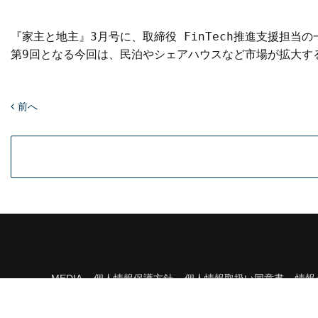
『家主と地主』3月号に、取締役 FinTech推進支援担当
第9回となる今回は、民泊やシェアハウスなど市場が拡大す
前へ
MEDIA
個人情報保護方針
個人情報取扱い同意書
情報