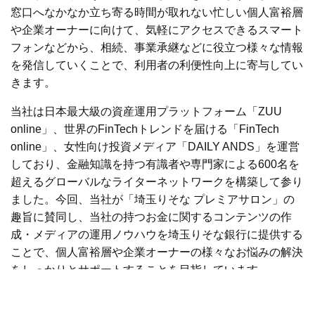
窓口へなかなか立ち寄る時間が取れない忙しい個人富裕層
や企業オーナーに向けて、気軽にアクセスできるスマート
フォンなどから、相続、事業承継などに役立つ様々な情報
を発信していくことで、利用者の利便性向上に寄与してい
きます。
当社は日本最大級の資産運用プラットフォーム「ZUU
online」、世界のFinTechトレンドを届ける「FinTech
online」、女性向け投資メディア「DAILY ANDS」を運営
しており、金融知識を持つ有識者や専門家による600名を
超えるグローバルなライターネットワークを構築して参り
ました。今回、当社が「埼玉りそな プレミアサロン」の
趣旨に賛同し、当社の持つお金に関するコンテンツの作
成・メディアの運用ノウハウを埼玉りそな銀行に提供する
ことで、個人富裕層や企業オーナーの様々なお悩みの解決
をしっかりとサポートすることを目指しています。
当社と埼玉りそな銀行は、「埼玉りそな プレミアサロ