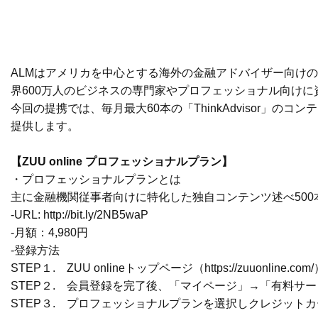
ALMはアメリカを中心とする海外の金融アドバイザー向けの情報提
界600万人のビジネスの専門家やプロフェッショナル向け
今回の提携では、毎月最大60本の「ThinkAdvisor」のコ
提供します。
【
ZUU online プロフェッショナルプラン
】
・プロフェッショナルプランとは
主に金融機関従事者向けに特化した独自コンテンツ述べ50
-URL:
http://bit.ly/2NB5waP
-月額：4,980円
-登録方法
STEP１. ZUU onlineトップページ（
https://zuuonline.com/
STEP２. 会員登録を完了後、「マイページ」→「有料サ
STEP３. プロフェッショナルプランを選択しクレジット