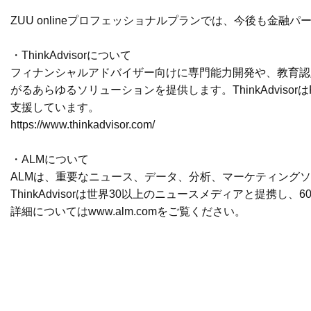
ZUU onlineプロフェッショナルプランでは、今後も金
・ThinkAdvisorについて
フィナンシャルアドバイザー向けに専門能力開発や、教育認
がるあらゆるソリューションを提供します。ThinkAdvi
支援しています。
https://www.thinkadvisor.com/
・ALMについて
ALMは、重要なニュース、データ、分析、マーケティング
ThinkAdvisorは世界30以上のニュースメディアと提携
詳細については
www.alm.com
をご覧ください。
・株式会社ZUU 会社情報
代表者：代表取締役 冨田 和成
所在地：東京都目黒区青葉台３-６-28 住友不動産青葉台タワ
資本金：8.5億円（資本準備金含む）※2018年12月末時点