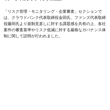
「リスク管理・モニタリング・企業審査」セクションで
は、クラウドバンク代表取締役金田氏、ファンズ代表取締
役藤田氏より規制見直しに対する課題感を共有の上、各社
案件の審査基準やリスク低減に対する厳格なガバナンス体
制に関して説明が行われました。
「情報開示・法改正への影響」セクションでは、
CAMPFIRE SOCIAL CAPITAL取締役荒木氏、COOL取締
役青木氏よりこれまでのソーシャルレンディングにおける
法改正の変遷のご説明に加え、現在の情報開示方針に対す
る課題や対策について各社の取り組みが紹介されました。
「海外ソーシャルレンディング」セクションでは、クラウ
ドクレジット代表取締役杉山氏より現状の審査・ガバナン
ス体制に関する方針と取り組み状況の説明が行われ、先行
する米国、英国におけるソーシャルレンディングの取り組
みや案件の傾向について紹介されました。
最後に「ソーシャルレンディングの未来」のセクションで
は、5社の代表者より今後の市場拡大に伴い業界全体とし