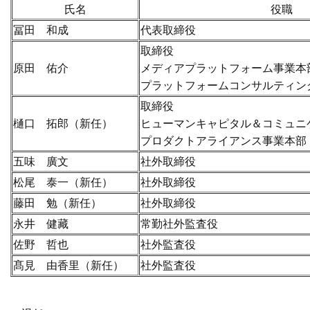
氏名
役職
冨田 和成
代表取締役
取締役
原田 佑介
メディアプラットフォーム事業本
プラットフォームコンサルティン
取締役
樋口 拓郎（新任）
ヒューマンキャピタル＆コミュニ
プロダクトアライアンス事業本部
五味 廣文
社外取締役
松尾 泰一（新任）
社外取締役
藤田 勉（新任）
社外取締役
永井 健藏
常勤社外監査役
佐野 哲也
社外監査役
髙見 由香里（新任）
社外監査役