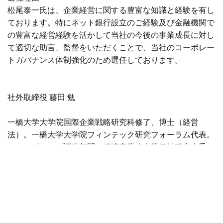
松尾泰一氏は、企業経営に関する豊富な知識と経験を有し
ております。特にネット銀行設立のご経験及び金融機関で
の豊富な経営経験を活かして当社の今後の事業成長に対し
て適切な助言、監督をいただくことで、当社のコーポレー
トガバナンス体制強化のため選任しております。
社外取締役 藤田 勉
一橋大学大学院国際企業戦略研究科修了、博士（経営
法）。一橋大学大学院フィンテック研究フォーラム代表。
シティグループ証券顧問。経済産業省企業価値研究会委
員、内閣官房経済部市場動向研究会委員、北京大学日本研
究センター特約研究員、慶應義塾大学講師、シティグルー
プ証券取締役副会長などを歴任。
選任理由
藤田勉氏は、企業経営に関する豊富な知識と経験を有して