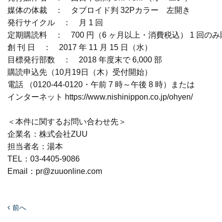
媒体の体裁 ： タブロイド判 32Pカラー 左開き
発行サイクル ： 月 1 回
定期購読料 ： 700 円（6 ヶ月以上・消費税込） 1 回のみ
創 刊 日 ： 2017 年 11 月 15 日（水）
目標発行部数 ： 2018 年度末で 6,000 部
購読申込先（10月19日（木）受付開始）
電話 （0120-44-0120・午前 7 時～午後 8 時）または
インターネット https://www.nishinippon.co.jp/ohyen/
＜本件に関するお問い合わせ先＞
企業名：株式会社ZUU
担当者名：湯本
TEL：03-4405-9086
Email：pr@zuuonline.com
前へ