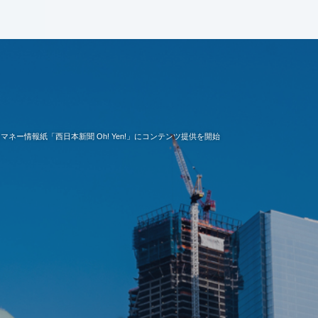
るマネー情報紙「西日本新聞 Oh! Yen!」にコンテンツ提供を開始