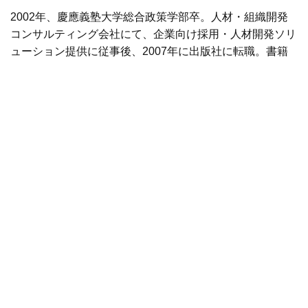
2002年、慶應義塾大学総合政策学部卒。人材・組織開発
コンサルティング会社にて、企業向け採用・人材開発ソリ
ューション提供に従事後、2007年に出版社に転職。書籍
やムック等の編集業務を担う。2012年ITベンチャーの株式
会社nanapiに入社し、メディアの編集長やグローバルメデ
ィアの新規立ち上げ等に従事。2015年、nanapi、スケー
ルアウト、ビットセラーの3社合併によりSupership株式会
社としてKDDIグループへ。メディア開発部部長としてメ
ディア事業の責任者やその後、Fintech企業での執行役員
として個人向け事業領域の管掌役員などの経験を経て、
2020年4月にZUU入社。
前へ
次へ
ニュース一覧へ