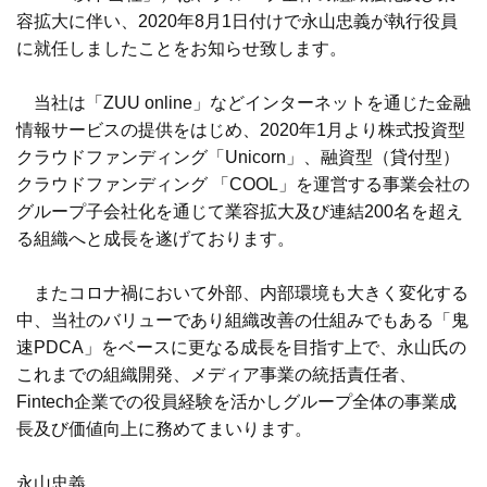
容拡大に伴い、2020年8月1日付けで永山忠義が執行役員
に就任しましたことをお知らせ致します。
当社は「ZUU online」などインターネットを通じた金融
情報サービスの提供をはじめ、2020年1月より株式投資型
クラウドファンディング「Unicorn」、融資型（貸付型）
クラウドファンディング 「COOL」を運営する事業会社の
グループ子会社化を通じて業容拡大及び連結200名を超え
る組織へと成長を遂げております。
またコロナ禍において外部、内部環境も大きく変化する
中、当社のバリューであり組織改善の仕組みでもある「鬼
速PDCA」をベースに更なる成長を目指す上で、永山氏の
これまでの組織開発、メディア事業の統括責任者、
Fintech企業での役員経験を活かしグループ全体の事業成
長及び価値向上に務めてまいります。
永山忠義