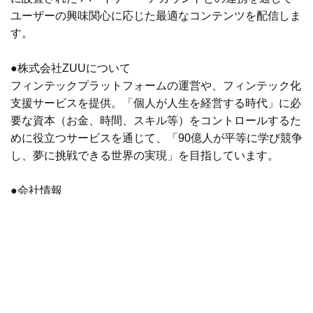
ユーザーの興味関心に応じた最適なコンテンツを配信しま
す。
●株式会社ZUUについて
フィンテックプラットフォームの運営や、フィンテック化
支援サービスを提供。「個人が人生を経営する時代」に必
要な資本（お金、時間、スキル等）をコントロールするた
めに役立つサービスを通じて、「90億人が平等に学び競争
し、夢に挑戦できる世界の実現」を目指しています。
●会社情報
代表者：代表取締役 冨田 和成
所在地：東京都目黒区青葉台3-6-28 住友不動産青葉台タワ
ー9F
資本金：8.7億円（資本剰余金含む）※2019年9月末時点
前へ
次へ