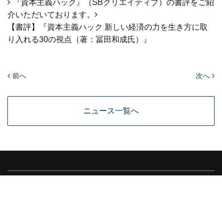
『資本主義ハック』（SBクリエイティブ）の書評をご紹
介いただいております。
【書評】『資本主義ハック 新しい経済の力を生き方に取
り入れる30の視点（著：冨田和成氏）』
前へ
次へ
ニュース一覧へ
MEDIA
個人情報保護方針
個人情報取扱い同意書
情報セキュリティ基本方針
会社情報