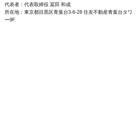
代表者：代表取締役 冨田 和成
所在地：東京都目黒区青葉台3-6-28 住友不動産青葉台タワ
ー9F
資本金：8.9億円（資本準備金含む）※2019年3月末時点
・横浜信用金庫
横浜信用金庫は、神奈川県横浜市に本店を置く信用金庫
で、1923 年に有限責任神奈川県在郷軍人信用組合として
設立されました。人口374万人（平成 30 年 11 月末現在）
の大都市横浜の地域金融機関として、神奈川県及び東京都
に61の本支店を構え、「日々の業務を通じ地域社会の発展
に貢献する」「顧客、会員に常に感謝し、真に地域社会に
親しまれる金庫を造る」を基本方針として掲げています。
金庫名：横浜信用金庫
所在地：神奈川県横浜市中区尾上町 2－16－1
設立：1923 年 7 月
代表者：理事長 大前 茂