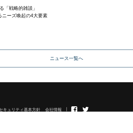
る「戦略的雑談」
るニーズ喚起の4大要素
ニュース一覧へ
セキュリティ基本方針
会社情報
© 2026 ZUU Co.,Ltd.