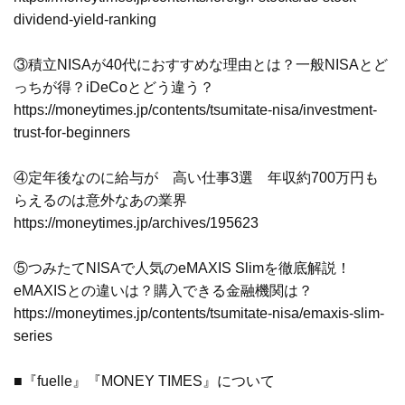
dividend-yield-ranking
③積立NISAが40代におすすめな理由とは？一般NISAとど
っちが得？iDeCoとどう違う？
https://moneytimes.jp/contents/tsumitate-nisa/investment-
trust-for-beginners
④定年後なのに給与が゙高い仕事3選 年収約700万円も
らえるのは意外なあの業界
https://moneytimes.jp/archives/195623
⑤つみたてNISAで人気のeMAXIS Slimを徹底解説！
eMAXISとの違いは？購入できる金融機関は？
https://moneytimes.jp/contents/tsumitate-nisa/emaxis-slim-
series
■『fuelle』『MONEY TIMES』について