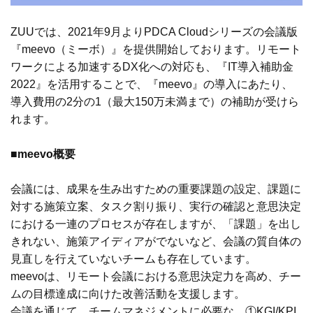
ZUUでは、2021年9月よりPDCA Cloudシリーズの会議版
『meevo（ミーボ）』を提供開始しております。リモート
ワークによる加速するDX化への対応も、『IT導入補助金
2022』を活用することで、『meevo』の導入にあたり、
導入費用の2分の1（最大150万未満まで）の補助が受けら
れます。
■
meevo概要
会議には、成果を生み出すための重要課題の設定、課題に
対する施策立案、タスク割り振り、実行の確認と意思決定
における一連のプロセスが存在しますが、「課題」を出し
きれない、施策アイディアがでないなど、会議の質自体の
見直しを行えていないチームも存在しています。
meevoは、リモート会議における意思決定力を高め、チー
ムの目標達成に向けた改善活動を支援します。
会議を通じて、チームマネジメントに必要な、①KGI/KPI