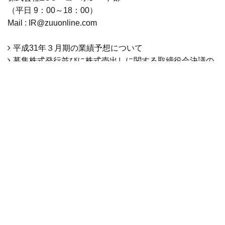
（平日 9：00～18：00）
Mail : IR@zuuonline.com
平成31年３月期の業績予想について
募集株式発行並びに株式売出しに関する取締役会決議の
お知らせ
前へ
次へ
ニュース一覧へ
MEDIA
個人情報保護方針