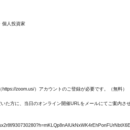
・個人投資家
（
https://zoom.us/
）アカウントのご登録が必要です。（無料）
だいた方に、当日のオンライン開催URLをメールにてご案内さ
sx2r8f/930730280?h=
mKLQp8nAlUkNxWK4rEhPonFUrNbtX6