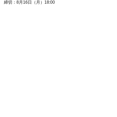
締切：8月16日（月）18:00
また、リアルタイムでのご参加が難しい場合、後日当社HP
そちらよりご確認いただけます。
お問い合わせ先
ZUU IRチーム ir@zuuonline.com
前へ