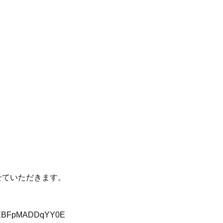
せていただきます。
EBFpMADDqYY0E