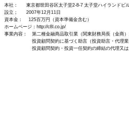
本社： 東京都世田谷区太子堂2-8-7 太子堂ハイランドビ
設立； 2007年12月11日
資本金： 125百万円（資本準備金含む）
ホームページ：
http://c8l.co.jp/
事業内容： 第二種金融商品取引業（関東財務局長（金商）第 
投資顧問契約に基づく助言（投資助言・代理業
投資顧問契約・投資一任契約の締結の代理又は
・株式会社COOL SERVICES 会社概要
代表： 代表取締役 伊藤 謙
本社： 東京都世田谷区太子堂2-8-7 太子堂ハイランドビ
設立； 2016年2月1日
資本金： 150.15百万円（資本準備金含む）
ホームページ：
http://c8lsrv.co.jp/
事業内容： 貸金業（東京都知事（2）第31603号）
・株式会社ZUU 会社概要
代表者：代表取締役 冨田 和成