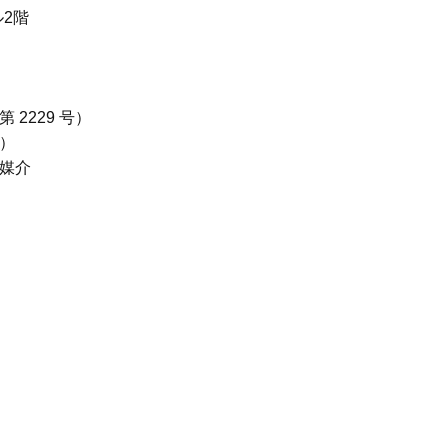
ル2階
2229 号）
）
媒介
ル2階