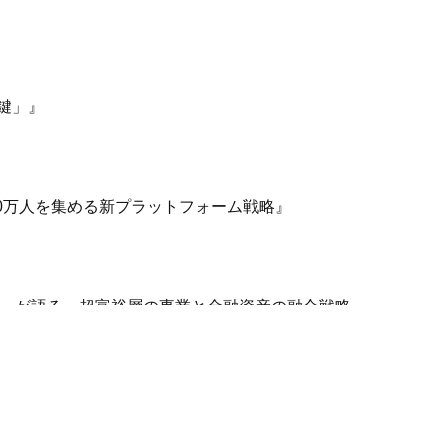
鍵」』
0万人を集める新プラットフォーム戦略』
ーが語る、超富裕層の事業と金融資産の融合戦略』
PO戦略と企業価値の高め方』