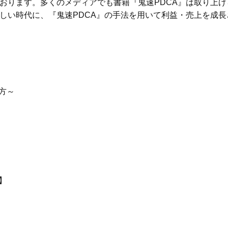
おります。多くのメディアでも書籍『鬼速PDCA』は取り上
しい時代に、『鬼速PDCA』の手法を用いて利益・売上を成
方～
】