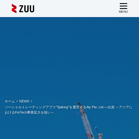
ホーム
NEWS
ソーシャルトレーディングアプリ”Spiking”を運営するAly Pte. Ltd.へ出資 ～アジアに
おけるFinTech事業拡大を狙い～