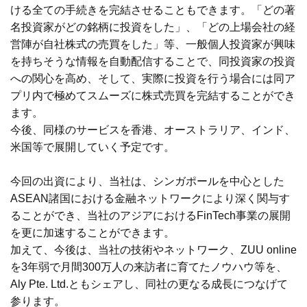
ける全ての手続きを完結させることもできます。「どの著
名投資家がどの銘柄に投資をした」、「どの上場会社の経
営陣が自社株式の売買をした」等、一般個人投資家が興味
を持ちそうな情報を自動配信することで、同投資家の投資
への関心を高め、そして、実際に投資を行う場合には同ア
プリ内で極めてスムーズに株式売買を完結することができ
ます。
今後、同様のサービスを香港、オーストラリア、インド、
米国等で展開していく予定です。
今回の出資により、当社は、シンガポールを中心とした
ASEAN諸国における金融ネットワークにより深く関与す
ることができ、当社のアジアにおけるFinTech事業の展開
を更に加速することができます。
加えて、今後は、当社の技術やネットワーク、ZUU online
を3年弱で月間300万人の来訪者に育てたノウハウ等を、
Aly Pte. Ltd.ともシェアし、同社の更なる成長につなげて
参ります。