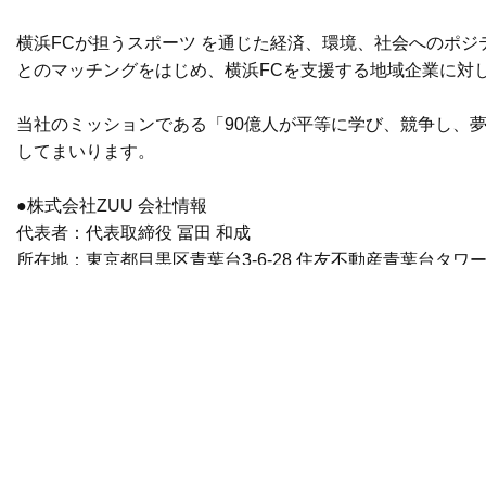
横浜FCが担うスポーツ を通じた経済、環境、社会へのポ
とのマッチングをはじめ、横浜FCを支援する地域企業に対
当社のミッションである「90億人が平等に学び、競争し、
してまいります。
●株式会社ZUU 会社情報
代表者：代表取締役 冨田 和成
所在地：東京都目黒区青葉台3-6-28 住友不動産青葉台タワー
資本金：9.5億円（資本剰余金含む）※2020年3月末時点
前へ