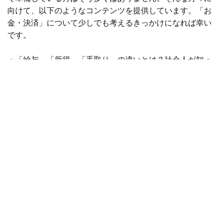
向けて、以下のようなコンテンツを提供しています。「お
金・決済」について少しでも考えるきっかけになれば幸い
です。
・
「給与」「所得」「手取り」の違いとは？社会人が知っ
ておきたい給料の基礎知識
・考えている？結婚のため、20代の今から貯蓄しよう！
・
キャッシュレス、使いすぎが怖い人は「デビットカー
ド」一択？その理由
「UpU（アップユー）」
■提供開始日：2019年11月28日
■URL：
https://upu.bk.mufg.jp
■利用方法：本サイトは無料でご利用いただけます。
■株式会社ZUU