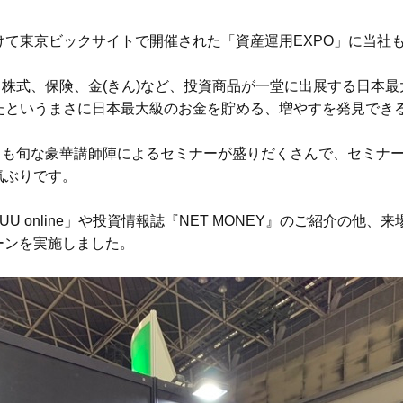
。
日間にかけて東京ビックサイトで開催された「資産運用EXPO」に当
、株式、保険、金(きん)など、投資商品が一堂に出展する日本
場したというまさに日本最大級のお金を貯める、増やすを発見でき
りも旬な豪華講師陣によるセミナーが盛りだくさんで、セミナ
気ぶりです。
online」や投資情報誌『NET MONEY』のご紹介の他、来場者
ーンを実施しました。